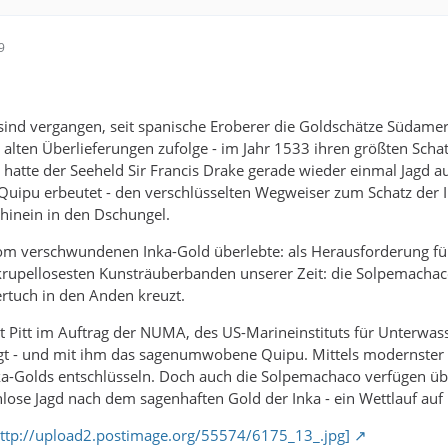
9
sind vergangen, seit spanische Eroberer die Goldschätze Südame
 alten Überlieferungen zufolge - im Jahr 1533 ihren größten Schat
 hatte der Seeheld Sir Francis Drake gerade wieder einmal Jagd 
Quipu erbeutet - den verschlüsselten Wegweiser zum Schatz der In
 hinein in den Dschungel.
m verschwundenen Inka-Gold überlebte: als Herausforderung für
skrupellosesten Kunsträuberbanden unserer Zeit: die Solpemachaco.
rtuch in den Anden kreuzt.
t Pitt im Auftrag der NUMA, des US-Marineinstituts für Unterwas
irgt - und mit ihm das sagenumwobene Quipu. Mittels modernster
ka-Golds entschlüsseln. Doch auch die Solpemachaco verfügen üb
lose Jagd nach dem sagenhaften Gold der Inka - ein Wettlauf auf
 http://upload2.postimage.org/55574/6175_13_.jpg]