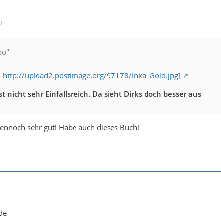
32
bo"
k: http://upload2.postimage.org/97178/Inka_Gold.jpg]
ist nicht sehr Einfallsreich. Da sieht Dirks doch besser aus
 dennoch sehr gut! Habe auch dieses Buch!
de