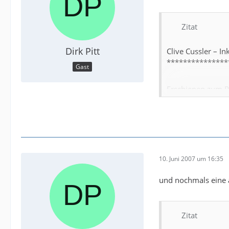
Zitat
Dirk Pitt
Clive Cussler – I
***************
Gast
Erschienen zum P
von Oswald Olms i
ISBN 3-442-4374
Einband
**********
10. Juni 2007 um 16:35
Der Einband beste
und nochmals eine 
wurde ein Inka O
eindeutig gesteige
Zitat
Inhalt