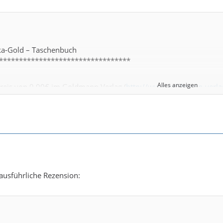
nka-Gold – Taschenbuch
*********************************
Alles anzeigen
reis von 9,00€ im Goldmann Verlag (
http://www.goldmann-verla
ns deutsche übersetzt. Das englische Original erschien 1994, 19
2-3
ht aus fester, beschichteter Pappe und wurde mit einem Farbdruc
ausführliche Rezension:
pferbrunnen abgebildet. Detailfroh und anregend wird man sofor
rt und die Gier beginnt.