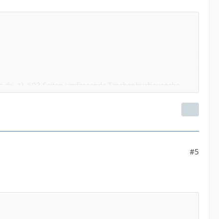
g.de
). 603 Seiten umfassende Taschenbuchausgabe,
95 wurde dann die deutsche Version veröffentlicht.
#5
k verziert. Passend zum Titel und Inhalt des Buches
t in die Geschichte aufgenommen. Die Neugier wird