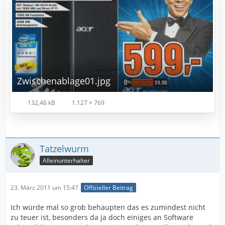
Zwischenablage01.jpg
132,46 kB
1.127 × 769
Tatzelwurm
Alleinunterhalter
23. März 2011 um 15:47
Offizieller Beitrag
Ich würde mal so grob behaupten das es zumindest nicht
zu teuer ist, besonders da ja doch einiges an Software