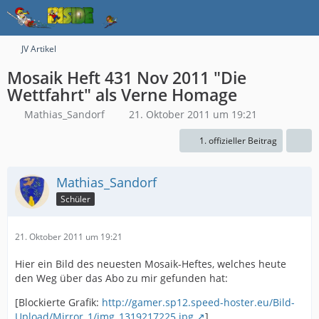
JV Artikel
Mosaik Heft 431 Nov 2011 "Die
Wettfahrt" als Verne Homage
Mathias_Sandorf
21. Oktober 2011 um 19:21
1. offizieller Beitrag
Mathias_Sandorf
Schüler
21. Oktober 2011 um 19:21
Hier ein Bild des neuesten Mosaik-Heftes, welches heute
den Weg über das Abo zu mir gefunden hat:
[Blockierte Grafik:
http://gamer.sp12.speed-hoster.eu/Bild-
Upload/Mirror_1/img_1319217225.jpg
]