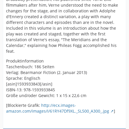
filmmakers after him, Verne understood the need to make
changes for the stage, and in collaboration with Adolphe
d'Ennery created a distinct variation, a play with many
different characters and episodes than are in the novel.
Included in this volume is an introduction about how the
play was created and staged, together with the first
translation of Verne's essay, "The Meridians and the
Calendar," explaining how Phileas Fogg accomplished his
feat.
Produktinformation
Taschenbuch: 186 Seiten
Verlag: Bearmanor Fiction (2. Januar 2013)
Sprache: Englisch
[asin]1593933843[/asin]
ISBN-13: 978-1593933845
Größe und/oder Gewicht: 1 x 15 x 22,6 cm
[Blockierte Grafik:
http://ecx.images-
amazon.com/images/I/61RY47Df9XL._SL500_A300_.jpg
]