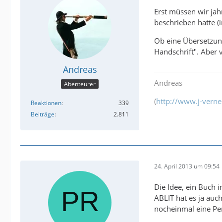
Erst müssen wir jah
beschrieben hatte (
Ob eine Übersetzun
Handschrift". Aber v
Andreas
Andreas
Abenteurer
(
http://www.j-verne
Reaktionen
339
Beiträge
2.811
24. April 2013 um 09:54
Die Idee, ein Buch i
ABLIT hat es ja au
nocheinmal eine Per