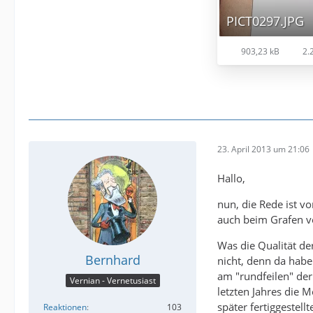
PICT0297.JPG
903,23 kB
2.2
23. April 2013 um 21:06
Hallo,
nun, die Rede ist 
auch beim Grafen v
Was die Qualität d
Bernhard
nicht, denn da hab
am "rundfeilen" der
Vernian - Vernetusiast
letzten Jahres die 
später fertiggestel
Reaktionen
103