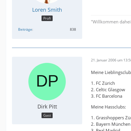
Loren Smith
Profi
"Willkommen dahe
Beiträge
838
21. Januar 2006 um 13:5
Meine Lieblingsclub
1. FC Zürich
2. Celtic Glasgow
3. FC Barcelona
Dirk Pitt
Meine Hassclubs:
Gast
1. Grasshoppers Zü
2. Bayern München
3. Real Madrid