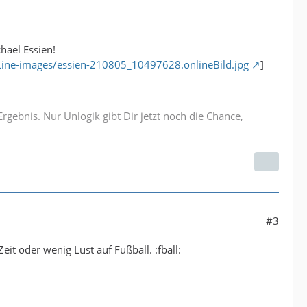
hael Essien!
sLine-images/essien-210805_10497628.onlineBild.jpg
]
Ergebnis. Nur Unlogik gibt Dir jetzt noch die Chance,
#3
it oder wenig Lust auf Fußball. :fball: