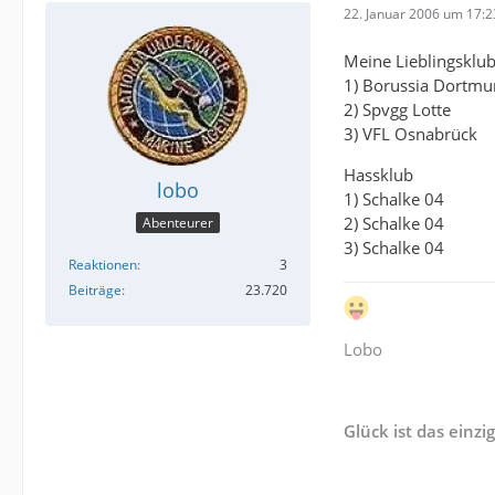
22. Januar 2006 um 17:2
Meine Lieblingsklub
1) Borussia Dortm
2) Spvgg Lotte
3) VFL Osnabrück
Hassklub
lobo
1) Schalke 04
2) Schalke 04
Abenteurer
3) Schalke 04
Reaktionen
3
Beiträge
23.720
Lobo
Glück ist das einzi