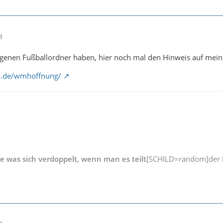
8
eigenen Fußballordner haben, hier noch mal den Hinweis auf mei
pp.de/wmhoffnung/
ge was sich verdoppelt, wenn man es teilt
[SCHILD=random]der b