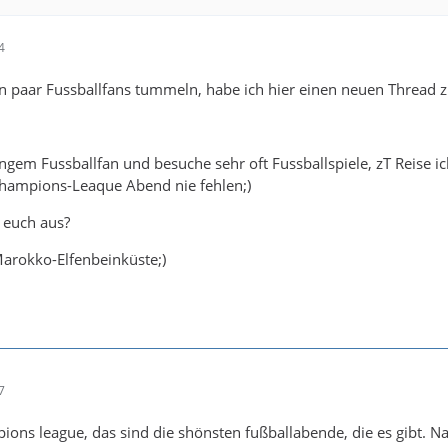
4
in paar Fussballfans tummeln, habe ich hier einen neuen Thread 
angem Fussballfan und besuche sehr oft Fussballspiele, zT Reise i
Champions-Leaque Abend nie fehlen;)
i euch aus?
Marokko-Elfenbeinküste;)
7
mpions league, das sind die shönsten fußballabende, die es gibt. N