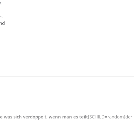
3
s:
und
ge was sich verdoppelt, wenn man es teilt
[SCHILD=random]der b