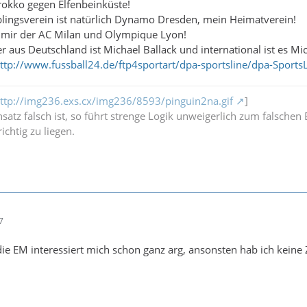
okko gegen Elfenbeinküste!
lingsverein ist natürlich Dynamo Dresden, mein Heimatverein!
lt mir der AC Milan und Olympique Lyon!
r aus Deutschland ist Michael Ballack und international ist es Mic
ttp://www.fussball24.de/ftp4sportart/dpa-sportsline/dpa-Sport
ttp://img236.exs.cx/img236/8593/pinguin2na.gif
]
atz falsch ist, so führt strenge Logik unweigerlich zum falschen 
ichtig zu liegen.
7
e EM interessiert mich schon ganz arg, ansonsten hab ich keine Ze