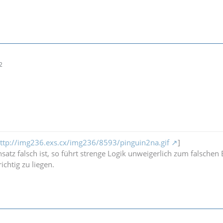
2
ttp://img236.exs.cx/img236/8593/pinguin2na.gif
]
atz falsch ist, so führt strenge Logik unweigerlich zum falschen 
ichtig zu liegen.