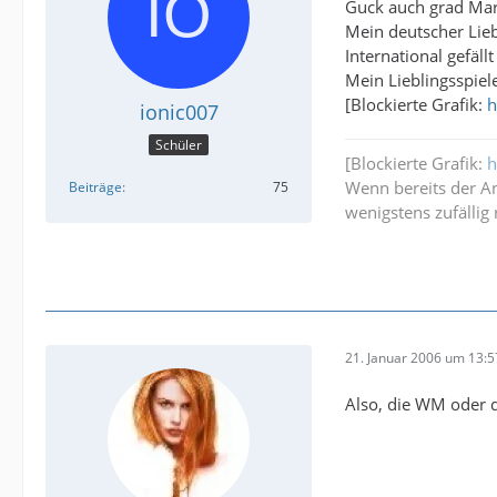
Guck auch grad Mar
Mein deutscher Lieb
International gefäl
Mein Lieblingsspiele
[Blockierte Grafik:
h
ionic007
Schüler
[Blockierte Grafik:
h
Wenn bereits der Ans
Beiträge
75
wenigstens zufällig r
21. Januar 2006 um 13:5
Also, die WM oder di