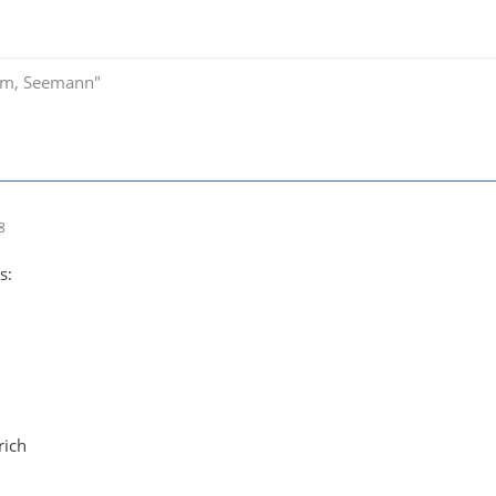
im, Seemann"
8
s:
rich