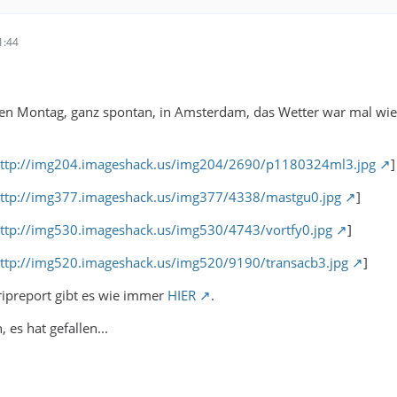
1:44
n Montag, ganz spontan, in Amsterdam, das Wetter war mal wieder
.
ttp://img204.imageshack.us/img204/2690/p1180324ml3.jpg
]
ttp://img377.imageshack.us/img377/4338/mastgu0.jpg
]
ttp://img530.imageshack.us/img530/4743/vortfy0.jpg
]
ttp://img520.imageshack.us/img520/9190/transacb3.jpg
]
ripreport gibt es wie immer
HIER
.
 es hat gefallen...