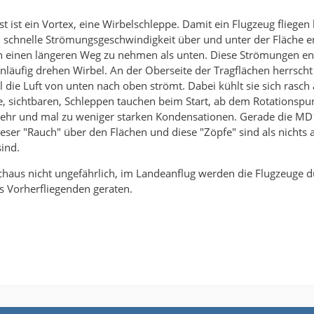
t ist ein Vortex, eine Wirbelschleppe. Damit ein Flugzeug fliegen 
h schnelle Strömungsgeschwindigkeit über und unter der Fläche er
n einen längeren Weg zu nehmen als unten. Diese Strömungen en
nläufig drehen Wirbel. An der Oberseite der Tragflächen herrsc
l die Luft von unten nach oben strömt. Dabei kühlt sie sich rasch 
, sichtbaren, Schleppen tauchen beim Start, ab dem Rotationspun
hr und mal zu weniger starken Kondensationen. Gerade die MD11, 
eser "Rauch" über den Flächen und diese "Zöpfe" sind als nichts 
ind.
chaus nicht ungefährlich, im Landeanflug werden die Flugzeuge durc
s Vorherfliegenden geraten.