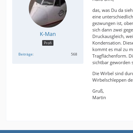
das, was Du da siehs
eine unterschiedlic
gezwungen ist, obe
sich dann zwei gege
K-Man
Druckausgleich, wei
Kondensation. Diese
Profi
kommt es mal zu me
Beiträge
568
Tragflächenform. Di
sichtbar geworden s
Die Wirbel sind dur
Wirbelschleppen de
Gruß,
Martin