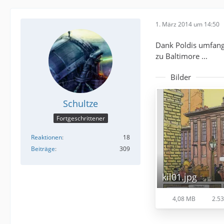
1. März 2014 um 14:50
Dank Poldis umfangr
zu Baltimore ...
Bilder
Schultze
Fortgeschrittener
Reaktionen
18
Beiträge
309
kil01.jpg
4,08 MB
2.53