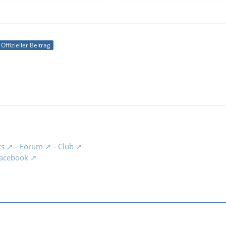
Offizieller Beitrag
cs
-
Forum
-
Club
acebook