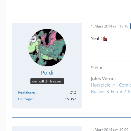
1. März 2014 um 18:10
Yeah!
Stefan
Poldi
Jules Verne:
der will dir fressen
Hörspiele
-
Comi
Bücher & Filme
F
Reaktionen
212
Beiträge
15.352
1. März 2014 um 19:09