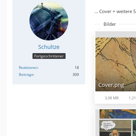
... Cover + weitere Se
Bilder
Schultze
Fortgeschrittener
Reaktionen
18
Beiträge
309
Cover.png
3,08 MB
1.21