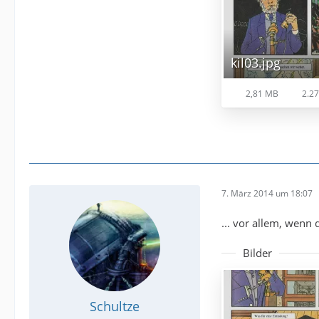
kil03.jpg
2,81 MB
2.27
7. März 2014 um 18:07
... vor allem, wenn d
Bilder
Schultze