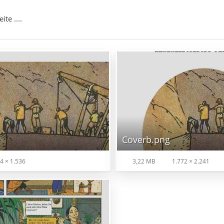
ite ....
Coverb.png
4 × 1.536
3,22 MB
1.772 × 2.241