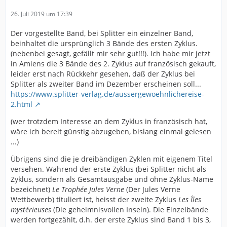
26. Juli 2019 um 17:39
Der vorgestellte Band, bei Splitter ein einzelner Band,
beinhaltet die ursprünglich 3 Bände des ersten Zyklus.
(nebenbei gesagt, gefällt mir sehr gut!!!). Ich habe mir jetzt
in Amiens die 3 Bände des 2. Zyklus auf französisch gekauft,
leider erst nach Rückkehr gesehen, daß der Zyklus bei
Splitter als zweiter Band im Dezember erscheinen soll...
https://www.splitter-verlag.de/aussergewoehnlichereise-
2.html
(wer trotzdem Interesse an dem Zyklus in französisch hat,
wäre ich bereit günstig abzugeben, bislang einmal gelesen
...)
Übrigens sind die je dreibändigen Zyklen mit eigenem Titel
versehen. Während der erste Zyklus (bei Splitter nicht als
Zyklus, sondern als Gesamtausgabe und ohne Zyklus-Name
bezeichnet)
Le Trophée Jules Verne
(Der Jules Verne
Wettbewerb) tituliert ist, heisst der zweite Zyklus
Les Îles
mystérieuses
(Die geheimnisvollen Inseln). Die Einzelbände
werden fortgezählt, d.h. der erste Zyklus sind Band 1 bis 3,