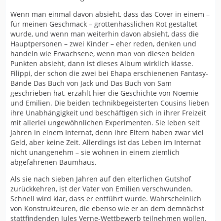
Wenn man einmal davon absieht, dass das Cover in einem –
für meinen Geschmack – grottenhässlichen Rot gestaltet
wurde, und wenn man weiterhin davon absieht, dass die
Hauptpersonen – zwei Kinder – eher reden, denken und
handeln wie Erwachsene, wenn man von diesen beiden
Punkten absieht, dann ist dieses Album wirklich klasse.
Filippi, der schon die zwei bei Ehapa erschienenen Fantasy-
Bände Das Buch von Jack und Das Buch von Sam
geschrieben hat, erzählt hier die Geschichte von Noemie
und Emilien. Die beiden technikbegeisterten Cousins lieben
ihre Unabhängigkeit und beschäftigen sich in ihrer Freizeit
mit allerlei ungewöhnlichen Experimenten. Sie leben seit
Jahren in einem Internat, denn ihre Eltern haben zwar viel
Geld, aber keine Zeit. Allerdings ist das Leben im Internat
nicht unangenehm – sie wohnen in einem ziemlich
abgefahrenen Baumhaus.
Als sie nach sieben Jahren auf den elterlichen Gutshof
zurückkehren, ist der Vater von Emilien verschwunden.
Schnell wird klar, dass er entführt wurde. Wahrscheinlich
von Konstrukteuren, die ebenso wie er an dem demnächst
stattfindenden Jules Verne-Wettbewerb teilnehmen wollen.