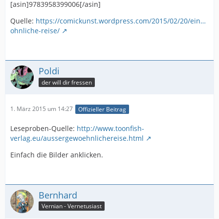
[asin]9783958399006[/asin]
Quelle:
https://comickunst.wordpress.com/2015/02/20/ein…
ohnliche-reise/
Poldi
der will dir fressen
1. März 2015 um 14:27
Offizieller Beitrag
Leseproben-Quelle:
http://www.toonfish-
verlag.eu/aussergewoehnlichereise.html
Einfach die Bilder anklicken.
Bernhard
Vernian - Vernetusiast