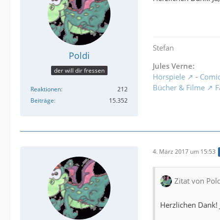
Stefan
Poldi
Jules Verne:
der will dir fressen
Hörspiele
-
Comi
Bücher & Filme
F
Reaktionen
212
Beiträge
15.352
4. März 2017 um 15:53
Zitat von Pol
Herzlichen Dank! J