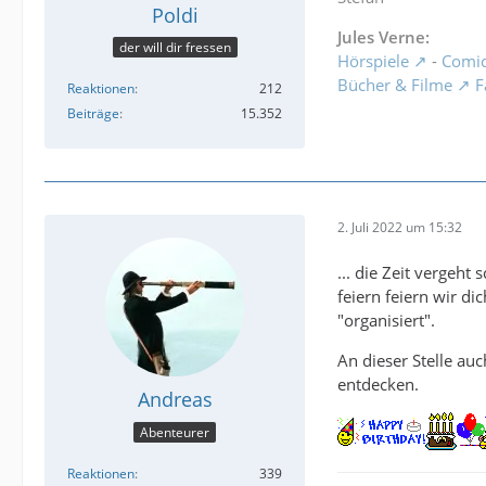
Poldi
Jules Verne:
der will dir fressen
Hörspiele
-
Comi
Bücher & Filme
F
Reaktionen
212
Beiträge
15.352
2. Juli 2022 um 15:32
... die Zeit vergeh
feiern feiern wir d
"organisiert".
An dieser Stelle au
entdecken.
Andreas
Abenteurer
Reaktionen
339