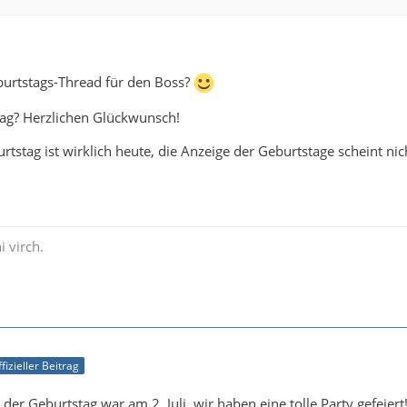
burtstags-Thread für den Boss?
tag? Herzlichen Glückwunsch!
urtstag ist wirklich heute, die Anzeige der Geburtstage scheint nic
i virch.
fizieller Beitrag
 der Geburtstag war am 2. Juli, wir haben eine tolle Party gefeiert