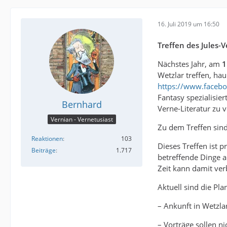
16. Juli 2019 um 16:50
Treffen des Jules-
Nächstes Jahr, am
1
Wetzlar treffen, ha
https://www.facebo
Fantasy spezialisie
Bernhard
Verne-Literatur zu 
Vernian - Vernetusiast
Zu dem Treffen sind
Reaktionen
103
Dieses Treffen ist
Beiträge
1.717
betreffende Dinge a
Zeit kann damit ver
Aktuell sind die Pl
– Ankunft in Wetzla
– Vorträge sollen n