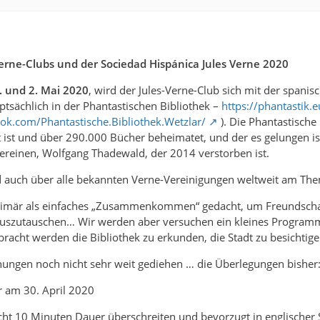
Verne-Clubs und der Sociedad Hispánica Jules Verne 2020
. und 2. Mai 2020
, wird der Jules-Verne-Club sich mit der spanis
uptsächlich in der Phantastischen Bibliothek –
https://phantastik.e
ok.com/Phantastische.Bibliothek.Wetzlar/
). Die Phantastische 
rt ist und über 290.000 Bücher beheimatet, und der es gelungen
vereinen, Wolfgang Thadewald, der 2014 verstorben ist.
 auch über alle bekannten Verne-Vereinigungen weltweit am Thema
 primär als einfaches „Zusammenkommen“ gedacht, um Freundschaft
uszutauschen… Wir werden aber versuchen ein kleines Programm m
bracht werden die Bibliothek zu erkunden, die Stadt zu besicht
anungen noch nicht sehr weit gediehen … die Überlegungen bisher
r am 30. April 2020
icht 10 Minuten Dauer überschreiten und bevorzugt in englische