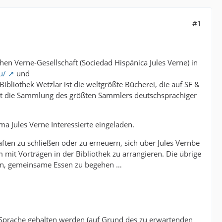
#1
chen Verne-Gesellschaft (Sociedad Hispánica Jules Verne) in
u/
und
Bibliothek Wetzlar ist die weltgrößte Bücherei, die auf SF &
 ist die Sammlung des größten Sammlers deutschsprachiger
 Jules Verne Interessierte eingeladen.
en zu schließen oder zu erneuern, sich über Jules Vernbe
it Vorträgen in der Bibliothek zu arrangieren. Die übrige
igen, gemeinsame Essen zu begehen …
:
r Sprache gehalten werden (auf Grund des zu erwartenden