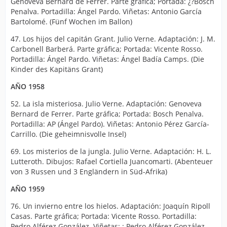
Genoveva Bernard de Ferrer. Parte gráfica; Portada: ¿?Bosch
Penalva. Portadilla: Ángel Pardo. Viñetas: Antonio García
Bartolomé. (Fünf Wochen im Ballon)
47. Los hijos del capitán Grant. Julio Verne. Adaptación: J. M.
Carbonell Barberá. Parte gráfica; Portada: Vicente Rosso.
Portadilla: Ángel Pardo. Viñetas: Ángel Badía Camps. (Die
Kinder des Kapitäns Grant)
AÑO 1958
52. La isla misteriosa. Julio Verne. Adaptación: Genoveva
Bernard de Ferrer. Parte gráfica; Portada: Bosch Penalva.
Portadilla: AP (Ángel Pardo). Viñetas: Antonio Pérez García-
Carrillo. (Die geheimnisvolle Insel)
69. Los misterios de la jungla. Julio Verne. Adaptación: H. L.
Lutteroth. Dibujos: Rafael Cortiella Juancomarti. (Abenteuer
von 3 Russen und 3 Engländern in Süd-Afrika)
AÑO 1959
76. Un invierno entre los hielos. Adaptación: Joaquín Ripoll
Casas. Parte gráfica; Portada: Vicente Rosso. Portadilla:
Pedro Alférez González. Viñetas: : Pedro Alférez González.