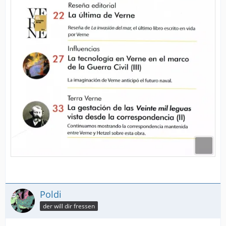
Poldi
der will dir fressen