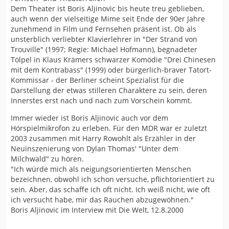
Dem Theater ist Boris Aljinovic bis heute treu geblieben,
auch wenn der vielseitige Mime seit Ende der 90er Jahre
zunehmend in Film und Fernsehen präsent ist. Ob als
unsterblich verliebter Klavierlehrer in "Der Strand von
Trouville" (1997; Regie: Michael Hofmann), begnadeter
Tölpel in Klaus Krämers schwarzer Komödie "Drei Chinesen
mit dem Kontrabass" (1999) oder bürgerlich-braver Tatort-
Kommissar - der Berliner scheint Spezialist für die
Darstellung der etwas stilleren Charaktere zu sein, deren
Innerstes erst nach und nach zum Vorschein kommt.
Immer wieder ist Boris Aljinovic auch vor dem
Hörspielmikrofon zu erleben. Für den MDR war er zuletzt
2003 zusammen mit Harry Rowohlt als Erzähler in der
Neuinszenierung von Dylan Thomas' "Unter dem
Milchwald" zu hören.
"Ich würde mich als neigungsorientierten Menschen
bezeichnen, obwohl ich schon versuche, pflichtorientiert zu
sein. Aber, das schaffe ich oft nicht. Ich weiß nicht, wie oft
ich versucht habe, mir das Rauchen abzugewöhnen."
Boris Aljinovic im Interview mit Die Welt, 12.8.2000