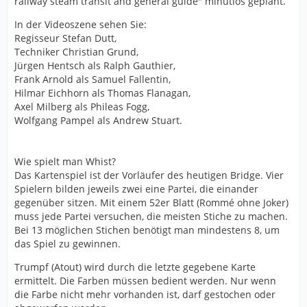
railway steam transit and general guide" minutiös geplant.
In der Videoszene sehen Sie:
Regisseur Stefan Dutt,
Techniker Christian Grund,
Jürgen Hentsch als Ralph Gauthier,
Frank Arnold als Samuel Fallentin,
Hilmar Eichhorn als Thomas Flanagan,
Axel Milberg als Phileas Fogg,
Wolfgang Pampel als Andrew Stuart.
Wie spielt man Whist?
Das Kartenspiel ist der Vorläufer des heutigen Bridge. Vier
Spielern bilden jeweils zwei eine Partei, die einander
gegenüber sitzen. Mit einem 52er Blatt (Rommé ohne Joker)
muss jede Partei versuchen, die meisten Stiche zu machen.
Bei 13 möglichen Stichen benötigt man mindestens 8, um
das Spiel zu gewinnen.
Trumpf (Atout) wird durch die letzte gegebene Karte
ermittelt. Die Farben müssen bedient werden. Nur wenn
die Farbe nicht mehr vorhanden ist, darf gestochen oder