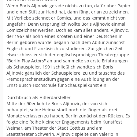
Wenn Boris Aljinovic gerade nichts zu tun, dafür aber Papier
und einen Stift zur Hand hat, dann fängt er an zu zeichnen.
Mit Vorliebe zeichnet er Comics, und das kommt nicht von
ungefähr. Denn ursprünglich wollte Boris Aljinovic einmal
Comiczeichner werden. Doch es kam alles anders. Aljinovic,
der 1967 als Sohn eines Kroaten und einer Deutschen in
Berlin geboren wurde, begann nach dem Abitur zunächst
Englisch und Französisch zu studieren. Zur gleichen Zeit
etwa schloss er sich der englischsprachigen Theatergruppe
"Berlin Play Actors" an und sammelte so erste Erfahrungen
als Schauspieler. 1991 schließlich wandte sich Boris
Aljinovic gänzlich der Schauspielerei zu und tauschte das
Fremdsprachenstudium gegen eine Ausbildung an der
Ernst-Busch-Hochschule für Schauspielkunst ein.
Durchbruch als Hitlerdarsteller
Mitte der 90er kehrte Boris Aljinovic, der von sich
behauptet, seine Heimatstadt noch nie länger als drei
Monate verlassen zu haben, Berlin zunächst den Rücken. Es
folgte eine Reihe kleinerer Engagements beim Kunstfest
Weimar, am Theater der Stadt Cottbus und am
Staatstheater Schwerin. Aljinovic spielte den Valerio in