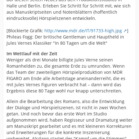
Halle und Berlin. Erleben Sie Schritt für Schritt mit, wie sich
aus Manuskriptseiten und Notenblättern (hoffentlich
eindrucksvolle) Hörspielszenen entwickeln.
[Blockierte Grafik:
http://www.mdr.de/IT/91733-high.jpg
]
Phileas Fogg: Der britische Gentleman und Hauptheld in
Jules Vernes Klassiker "In 80 Tagen um die Welt"
Im Wettlauf mit der Zeit
Weniger als drei Monate billigte Jules Verne seinen
Romanhelden zu, die gesamte Erde zu umrunden. Wenn
das Team der zweiteiligen Hörspielproduktion von MDR
FIGARO am Ende alle Arbeitstage aneinanderreiht, die es
mit Jules Vernes Figuren verbracht hat – dann wird das
Ergebnis diese 80 Tage wohl nur knapp unterschreiten.
Allein die Bearbeitung des Romans, also die Entwicklung
der Dialoge und Hörspielszenen, ist nicht in zwei Wochen
getan. Und noch bevor das erste Wort im Studio
aufgenommen wird, haben Regisseur und Dramaturg weiter
am Manuskript gearbeitet und es mit kleineren Korrekturen
und Erweiterungen für die konkrete Inszenierung
vorbereitet. Alsdann startet der "Kampf um die Stimmen".