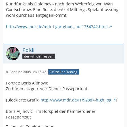
Rundfunks als Oblomov - nach dem Welterfolg von Iwan
Gontscharow. Eine Rolle, die Axel Milbergs Spielauffassung
wohl durchaus entgegenkommt.
http://www.mdr.de/mdr-figaro/hoe…nd-1784742.html
Poldi
der will dir fressen
8. Februar 2005 um 15:45
Offizieller Beitrag
Porträt: Boris Aljinovic
Zu hören als getreuer Diener Passepartout
[Blockierte Grafik:
http://www.mdr.de/IT/92887-high.jpg
]
Boris Aljinovic - im Hörspiel der Kammerdiener
Passepartout
Talent als Comiczeichner