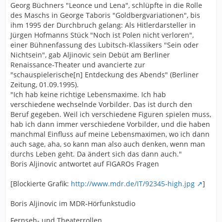
Georg Büchners "Leonce und Lena", schlüpfte in die Rolle
des Maschs in George Taboris "Goldbergvariationen", bis
ihm 1995 der Durchbruch gelang: Als Hitlerdarsteller in
Jürgen Hofmanns Stück "Noch ist Polen nicht verloren",
einer Bühnenfassung des Lubitsch-Klassikers "Sein oder
Nichtsein", gab Aljinovic sein Debüt am Berliner
Renaissance-Theater und avancierte zur
"schauspielerische[n] Entdeckung des Abends" (Berliner
Zeitung, 01.09.1995).
"Ich hab keine richtige Lebensmaxime. Ich hab
verschiedene wechselnde Vorbilder. Das ist durch den
Beruf gegeben. Weil ich verschiedene Figuren spielen muss,
hab ich dann immer verschiedene Vorbilder, und die haben
manchmal Einfluss auf meine Lebensmaximen, wo ich dann
auch sage, aha, so kann man also auch denken, wenn man
durchs Leben geht. Da ändert sich das dann auch."
Boris Aljinovic antwortet auf FIGAROs Fragen
[Blockierte Grafik:
http://www.mdr.de/IT/92345-high.jpg
]
Boris Aljinovic im MDR-Hörfunkstudio
Fernseh- und Theaterrollen