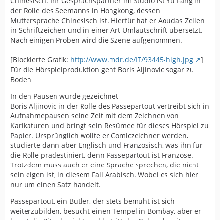
Chinesisch. Ihr Gesprächspartner im Studio ist Yu Fang in
der Rolle des Seemanns in Hongkong, dessen
Muttersprache Chinesisch ist. Hierfür hat er Aoudas Zeilen
in Schriftzeichen und in einer Art Umlautschrift übersetzt.
Nach einigen Proben wird die Szene aufgenommen.
[Blockierte Grafik:
http://www.mdr.de/IT/93445-high.jpg
]
Für die Hörspielproduktion geht Boris Aljinovic sogar zu
Boden
In den Pausen wurde gezeichnet
Boris Aljinovic in der Rolle des Passepartout vertreibt sich in
Aufnahmepausen seine Zeit mit dem Zeichnen von
Karikaturen und bringt sein Resümee für dieses Hörspiel zu
Papier. Ursprünglich wollte er Comiczeichner werden,
studierte dann aber Englisch und Französisch, was ihn für
die Rolle prädestiniert, denn Passepartout ist Franzose.
Trotzdem muss auch er eine Sprache sprechen, die nicht
sein eigen ist, in diesem Fall Arabisch. Wobei es sich hier
nur um einen Satz handelt.
Passepartout, ein Butler, der stets bemüht ist sich
weiterzubilden, besucht einen Tempel in Bombay, aber er