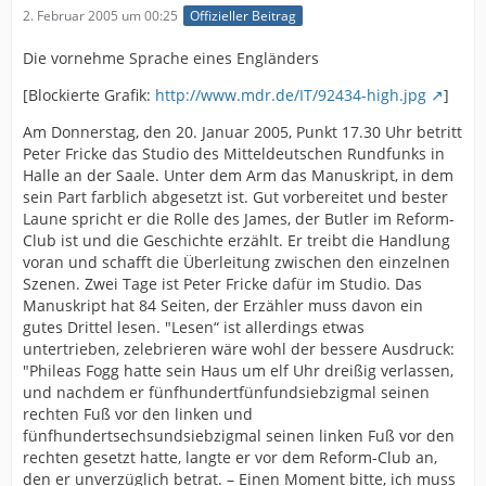
2. Februar 2005 um 00:25
Offizieller Beitrag
Die vornehme Sprache eines Engländers
[Blockierte Grafik:
http://www.mdr.de/IT/92434-high.jpg
]
Am Donnerstag, den 20. Januar 2005, Punkt 17.30 Uhr betritt
Peter Fricke das Studio des Mitteldeutschen Rundfunks in
Halle an der Saale. Unter dem Arm das Manuskript, in dem
sein Part farblich abgesetzt ist. Gut vorbereitet und bester
Laune spricht er die Rolle des James, der Butler im Reform-
Club ist und die Geschichte erzählt. Er treibt die Handlung
voran und schafft die Überleitung zwischen den einzelnen
Szenen. Zwei Tage ist Peter Fricke dafür im Studio. Das
Manuskript hat 84 Seiten, der Erzähler muss davon ein
gutes Drittel lesen. "Lesen“ ist allerdings etwas
untertrieben, zelebrieren wäre wohl der bessere Ausdruck:
"Phileas Fogg hatte sein Haus um elf Uhr dreißig verlassen,
und nachdem er fünfhundertfünfundsiebzigmal seinen
rechten Fuß vor den linken und
fünfhundertsechsundsiebzigmal seinen linken Fuß vor den
rechten gesetzt hatte, langte er vor dem Reform-Club an,
den er unverzüglich betrat. – Einen Moment bitte, ich muss