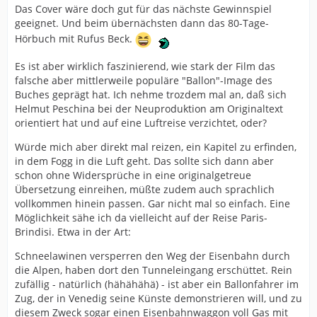
Das Cover wäre doch gut für das nächste Gewinnspiel
geeignet. Und beim übernächsten dann das 80-Tage-
Hörbuch mit Rufus Beck.
Es ist aber wirklich faszinierend, wie stark der Film das
falsche aber mittlerweile populäre "Ballon"-Image des
Buches geprägt hat. Ich nehme trozdem mal an, daß sich
Helmut Peschina bei der Neuproduktion am Originaltext
orientiert hat und auf eine Luftreise verzichtet, oder?
Würde mich aber direkt mal reizen, ein Kapitel zu erfinden,
in dem Fogg in die Luft geht. Das sollte sich dann aber
schon ohne Widersprüche in eine originalgetreue
Übersetzung einreihen, müßte zudem auch sprachlich
vollkommen hinein passen. Gar nicht mal so einfach. Eine
Möglichkeit sähe ich da vielleicht auf der Reise Paris-
Brindisi. Etwa in der Art:
Schneelawinen versperren den Weg der Eisenbahn durch
die Alpen, haben dort den Tunneleingang erschüttet. Rein
zufällig - natürlich (hähähähä) - ist aber ein Ballonfahrer im
Zug, der in Venedig seine Künste demonstrieren will, und zu
diesem Zweck sogar einen Eisenbahnwaggon voll Gas mit