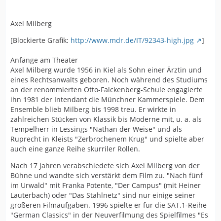
Axel Milberg
[Blockierte Grafik:
http://www.mdr.de/IT/92343-high.jpg
]
Anfänge am Theater
Axel Milberg wurde 1956 in Kiel als Sohn einer Ärztin und
eines Rechtsanwalts geboren. Noch während des Studiums
an der renommierten Otto-Falckenberg-Schule engagierte
ihn 1981 der Intendant die Münchner Kammerspiele. Dem
Ensemble blieb Milberg bis 1998 treu. Er wirkte in
zahlreichen Stücken von Klassik bis Moderne mit, u. a. als
Tempelherr in Lessings "Nathan der Weise" und als
Ruprecht in Kleists "Zerbrochenem Krug" und spielte aber
auch eine ganze Reihe skurriler Rollen.
Nach 17 Jahren verabschiedete sich Axel Milberg von der
Bühne und wandte sich verstärkt dem Film zu. "Nach fünf
im Urwald" mit Franka Potente, "Der Campus" (mit Heiner
Lauterbach) oder "Das Stahlnetz" sind nur einige seiner
größeren Filmaufgaben. 1996 spielte er für die SAT.1-Reihe
"German Classics" in der Neuverfilmung des Spielfilmes "Es