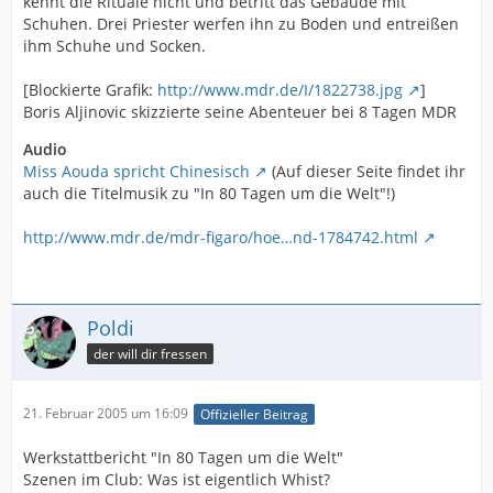
kennt die Rituale nicht und betritt das Gebäude mit
Schuhen. Drei Priester werfen ihn zu Boden und entreißen
ihm Schuhe und Socken.
[Blockierte Grafik:
http://www.mdr.de/I/1822738.jpg
]
Boris Aljinovic skizzierte seine Abenteuer bei 8 Tagen MDR
Audio
Miss Aouda spricht Chinesisch
(Auf dieser Seite findet ihr
auch die Titelmusik zu "In 80 Tagen um die Welt"!)
http://www.mdr.de/mdr-figaro/hoe…nd-1784742.html
Poldi
der will dir fressen
21. Februar 2005 um 16:09
Offizieller Beitrag
Werkstattbericht "In 80 Tagen um die Welt"
Szenen im Club: Was ist eigentlich Whist?