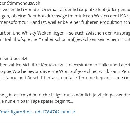
i der Stimmenauswahl
s wesentlich von der Originalität der Schauplätze lebt (oder genau
ssigen, ob eine Bahnhofsdurchsage im mittleren Westen der USA 
r sofort zur Hand ist, weil er bei einer früheren Produktion sc
urbon und Whisky Welten liegen – so auch zwischen den Auspräg
er "Bahnhofsprecher" daher schon aufgewachsen sein – beim richt
n sind besetzt
hen zahlen sich ihre Kontakte zu Universitäten in Halle und Leip
knappe Woche bevor das erste Wort aufgezeichnet wird, kann Petra
mit Name und Anschrift erfasst und alle Termine beplant – persön
e gibt es trotzdem nicht: Eiligst muss nämlich jetzt ein passende
e nur ein paar Tage später beginnt...
/mdr-figaro/hoe…nd-1784742.html