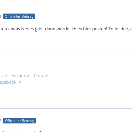
1
Offizieller Beitrag
ten etwas Neues gibt, dann werde ich es hier posten! Tolle Idee,
cs
-
Forum
-
Club
acebook
23
Offizieller Beitrag