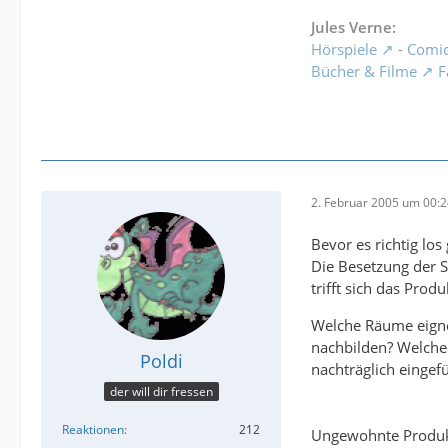
Jules Verne:
Hörspiele
-
Comi
Bücher & Filme
F
2. Februar 2005 um 00:
Bevor es richtig los
Die Besetzung der S
trifft sich das Pro
Welche Räume eigne
nachbilden? Welche
Poldi
nachträglich eingef
der will dir fressen
Reaktionen
212
Ungewohnte Produk