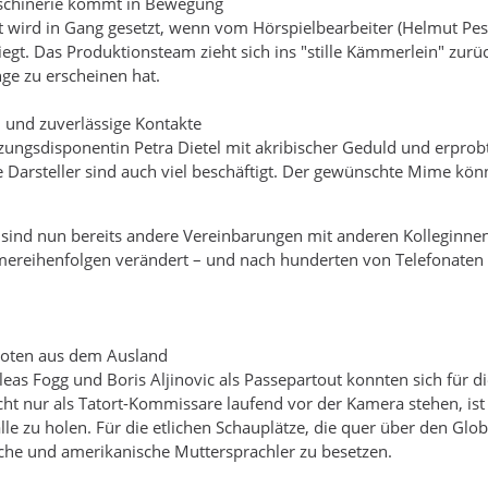
schinerie kommt in Bewegung
t wird in Gang gesetzt, wenn vom Hörspielbearbeiter (Helmut Pe
egt. Das Produktionsteam zieht sich ins "stille Kämmerlein" zurüc
nge zu erscheinen hat.
d und zuverlässige Kontakte
ungsdisponentin Petra Dietel mit akribischer Geduld und erprobt
e Darsteller sind auch viel beschäftigt. Der gewünschte Mime kö
!
 sind nun bereits andere Vereinbarungen mit anderen Kolleginne
ereihenfolgen verändert – und nach hunderten von Telefonaten i
Exoten aus dem Ausland
ileas Fogg und Boris Aljinovic als Passepartout konnten sich für d
cht nur als Tatort-Kommissare laufend vor der Kamera stehen, ist d
alle zu holen. Für die etlichen Schauplätze, die quer über den Glob
sche und amerikanische Muttersprachler zu besetzen.