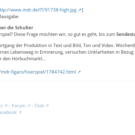
ttp://www.mdr.de/IT/91738-high.jpg
]
alausgabe
er die Schulter
rspiel? Diese Frage möchten wir, so gut es geht, bis zum
Sendest
ortgang der Produktion in Text und Bild, Ton und Video. Wöchentli
ernes Lebensweg in Erinnerung, versuchen Unklarheiten in Bezug
er den Hörbuchmarkt...
/mdr-figaro/hoerspiel/1784742.html
cs
-
Forum
-
Club
acebook