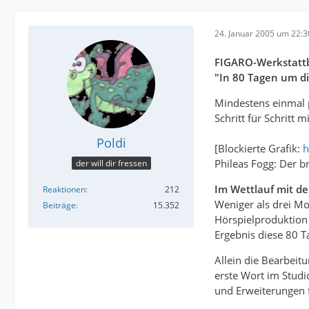
24. Januar 2005 um 22:3
FIGARO-Werkstattb
"In 80 Tagen um di
Mindestens einmal p
Schritt für Schritt 
Poldi
[Blockierte Grafik:
h
Phileas Fogg: Der b
der will dir fressen
Im Wettlauf mit de
Reaktionen
212
Weniger als drei Mo
Beiträge
15.352
Hörspielproduktion 
Ergebnis diese 80 T
Allein die Bearbeit
erste Wort im Stud
und Erweiterungen f