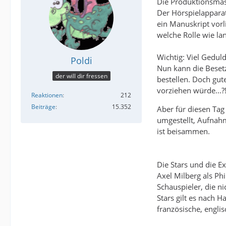
Die Produktionsma
Der Hörspielappara
ein Manuskript vorli
welche Rolle wie la
Wichtig: Viel Gedul
Poldi
Nun kann die Besetz
der will dir fressen
bestellen. Doch gut
vorziehen würde...?
Reaktionen
212
Beiträge
15.352
Aber für diesen Tag
umgestellt, Aufnahm
ist beisammen.
Die Stars und die 
Axel Milberg als Ph
Schauspieler, die ni
Stars gilt es nach H
französische, engli