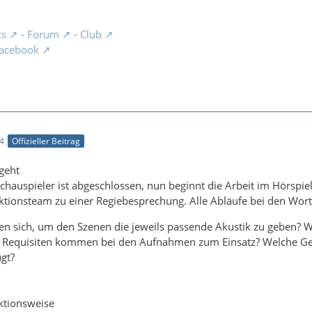
cs
-
Forum
-
Club
acebook
24
Offizieller Beitrag
 geht
chauspieler ist abgeschlossen, nun beginnt die Arbeit im Hörspiel
duktionsteam zu einer Regiebesprechung. Alle Abläufe bei den Wo
n sich, um den Szenen die jeweils passende Akustik zu geben? W
 Requisiten kommen bei den Aufnahmen zum Einsatz? Welche Ger
ügt?
tionsweise