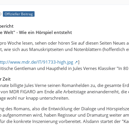
0
Offizieller Beitrag
ericht
e Welt" - Wie ein Hörspiel entsteht
ro Woche lesen, sehen oder hören Sie auf diesen Seiten Neues au
mit, wie sich aus Manuskriptseiten und Notenblättern (hoffentlich
ttp://www.mdr.de/IT/91733-high.jpg
]
ritische Gentleman und Hauptheld in Jules Vernes Klassiker "In 8
r Zeit
nate billigte Jules Verne seinen Romanhelden zu, die gesamte E
von MDR FIGARO am Ende alle Arbeitstage aneinanderreiht, die es
age wohl nur knapp unterschreiten.
ung des Romans, also die Entwicklung der Dialoge und Hörspielsz
io aufgenommen wird, haben Regisseur und Dramaturg weiter am 
ür die konkrete Inszenierung vorbereitet. Alsdann startet der "