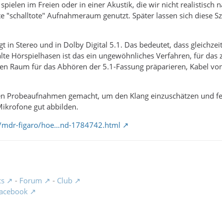
pielen im Freien oder in einer Akustik, die wir nicht realistisch 
e "schalltote" Aufnahmeraum genutzt. Später lassen sich diese S
t in Stereo und in Dolby Digital 5.1. Das bedeutet, dass gleich
alte Hörspielhasen ist das ein ungewöhnliches Verfahren, für da
en Raum für das Abhören der 5.1-Fassung präparieren, Kabel von
en Probeaufnahmen gemacht, um den Klang einzuschätzen und fest
Mikrofone gut abbilden.
/mdr-figaro/hoe…nd-1784742.html
cs
-
Forum
-
Club
acebook