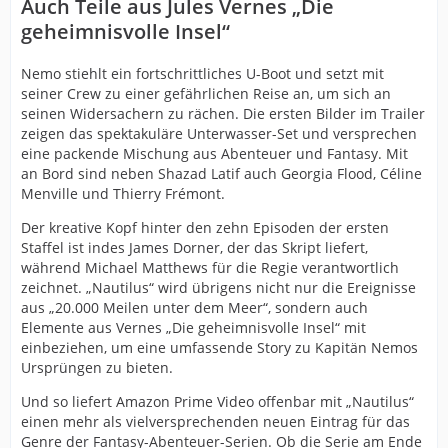
Auch Teile aus Jules Vernes „Die
geheimnisvolle Insel“
Nemo stiehlt ein fortschrittliches U-Boot und setzt mit
seiner Crew zu einer gefährlichen Reise an, um sich an
seinen Widersachern zu rächen. Die ersten Bilder im Trailer
zeigen das spektakuläre Unterwasser-Set und versprechen
eine packende Mischung aus Abenteuer und Fantasy. Mit
an Bord sind neben Shazad Latif auch Georgia Flood, Céline
Menville und Thierry Frémont.
Der kreative Kopf hinter den zehn Episoden der ersten
Staffel ist indes James Dorner, der das Skript liefert,
während Michael Matthews für die Regie verantwortlich
zeichnet. „Nautilus“ wird übrigens nicht nur die Ereignisse
aus „20.000 Meilen unter dem Meer“, sondern auch
Elemente aus Vernes „Die geheimnisvolle Insel“ mit
einbeziehen, um eine umfassende Story zu Kapitän Nemos
Ursprüngen zu bieten.
Und so liefert Amazon Prime Video offenbar mit „Nautilus“
einen mehr als vielversprechenden neuen Eintrag für das
Genre der Fantasy-Abenteuer-Serien. Ob die Serie am Ende