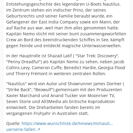
Entstehungsgeschichte des legendären U-Boots Nautilus.
Im Zentrum stehen ein indischer Prinz, der seines
Geburtsrechts und seiner Familie beraubt wurde, ein
Gefangener der East India Company sowie ein Mann, der
auf Rache aus war, weil man ihm alles genommen hatte.
Kapitän Nemo sticht mit seiner bunt zusammengewürfelten
Crew an Bord des beeindruckenden Schiffes in See, kämpft
gegen Feinde und entdeckt magische Unterwasserwelten.
In der Hauptrolle ist Shazad Latif ( "Star Trek: Discovery",
"Penny Dreadful") als Kapitän Nemo zu sehen, neben Jacob
Collins-Levy, Cameron Cuffe, Benedict Hardie, Georgia Flood
und Thierry Frémont in weiteren zentralen Rollen.
"Nautilus" wird von Autor und Showrunner James Dormer (
"Strike Back", "Beowulf") gemeinsam mit den Produzenten
Xavier Marchand und Anand Tucker von Moonriver TV,
Seven Storie und All3Media als britische Koproduktion
entwickelt. Die Dreharbeiten fanden bereits im
vergangenen Frühjahr in Australien statt.
Quelle:
https://www.wunschliste.de/tvnews/m/nauti…
uerserie-fallen