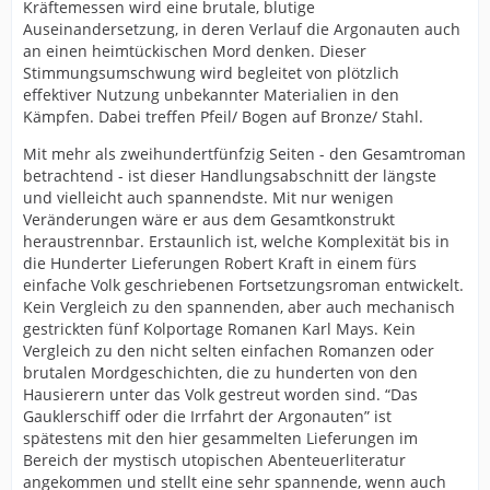
Kräftemessen wird eine brutale, blutige
Auseinandersetzung, in deren Verlauf die Argonauten auch
an einen heimtückischen Mord denken. Dieser
Stimmungsumschwung wird begleitet von plötzlich
effektiver Nutzung unbekannter Materialien in den
Kämpfen. Dabei treffen Pfeil/ Bogen auf Bronze/ Stahl.
Mit mehr als zweihundertfünfzig Seiten - den Gesamtroman
betrachtend - ist dieser Handlungsabschnitt der längste
und vielleicht auch spannendste. Mit nur wenigen
Veränderungen wäre er aus dem Gesamtkonstrukt
heraustrennbar. Erstaunlich ist, welche Komplexität bis in
die Hunderter Lieferungen Robert Kraft in einem fürs
einfache Volk geschriebenen Fortsetzungsroman entwickelt.
Kein Vergleich zu den spannenden, aber auch mechanisch
gestrickten fünf Kolportage Romanen Karl Mays. Kein
Vergleich zu den nicht selten einfachen Romanzen oder
brutalen Mordgeschichten, die zu hunderten von den
Hausierern unter das Volk gestreut worden sind. “Das
Gauklerschiff oder die Irrfahrt der Argonauten” ist
spätestens mit den hier gesammelten Lieferungen im
Bereich der mystisch utopischen Abenteuerliteratur
angekommen und stellt eine sehr spannende, wenn auch