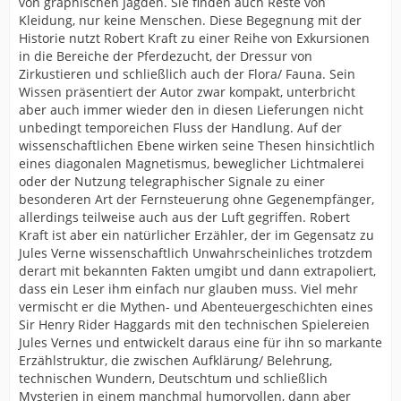
von graphischen Jagden. Sie finden auch Reste von
Kleidung, nur keine Menschen. Diese Begegnung mit der
Historie nutzt Robert Kraft zu einer Reihe von Exkursionen
in die Bereiche der Pferdezucht, der Dressur von
Zirkustieren und schließlich auch der Flora/ Fauna. Sein
Wissen präsentiert der Autor zwar kompakt, unterbricht
aber auch immer wieder den in diesen Lieferungen nicht
unbedingt temporeichen Fluss der Handlung. Auf der
wissenschaftlichen Ebene wirken seine Thesen hinsichtlich
eines diagonalen Magnetismus, beweglicher Lichtmalerei
oder der Nutzung telegraphischer Signale zu einer
besonderen Art der Fernsteuerung ohne Gegenempfänger,
allerdings teilweise auch aus der Luft gegriffen. Robert
Kraft ist aber ein natürlicher Erzähler, der im Gegensatz zu
Jules Verne wissenschaftlich Unwahrscheinliches trotzdem
derart mit bekannten Fakten umgibt und dann extrapoliert,
dass ein Leser ihm einfach nur glauben muss. Viel mehr
vermischt er die Mythen- und Abenteuergeschichten eines
Sir Henry Rider Haggards mit den technischen Spielereien
Jules Vernes und entwickelt daraus eine für ihn so markante
Erzählstruktur, die zwischen Aufklärung/ Belehrung,
technischen Wundern, Deutschtum und schließlich
Mysterien in einem manchmal humorvollen, dann aber