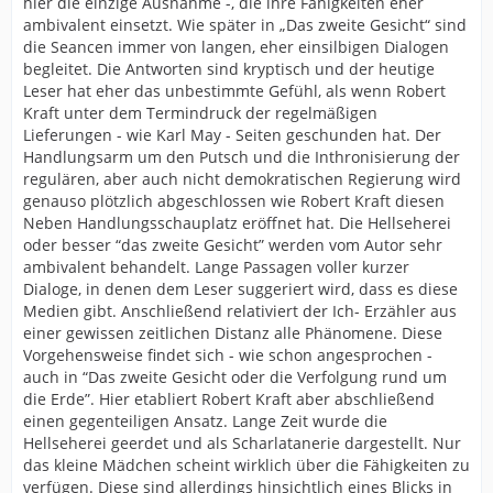
hier die einzige Ausnahme -, die ihre Fähigkeiten eher
ambivalent einsetzt. Wie später in „Das zweite Gesicht“ sind
die Seancen immer von langen, eher einsilbigen Dialogen
begleitet. Die Antworten sind kryptisch und der heutige
Leser hat eher das unbestimmte Gefühl, als wenn Robert
Kraft unter dem Termindruck der regelmäßigen
Lieferungen - wie Karl May - Seiten geschunden hat. Der
Handlungsarm um den Putsch und die Inthronisierung der
regulären, aber auch nicht demokratischen Regierung wird
genauso plötzlich abgeschlossen wie Robert Kraft diesen
Neben Handlungsschauplatz eröffnet hat. Die Hellseherei
oder besser “das zweite Gesicht” werden vom Autor sehr
ambivalent behandelt. Lange Passagen voller kurzer
Dialoge, in denen dem Leser suggeriert wird, dass es diese
Medien gibt. Anschließend relativiert der Ich- Erzähler aus
einer gewissen zeitlichen Distanz alle Phänomene. Diese
Vorgehensweise findet sich - wie schon angesprochen -
auch in “Das zweite Gesicht oder die Verfolgung rund um
die Erde”. Hier etabliert Robert Kraft aber abschließend
einen gegenteiligen Ansatz. Lange Zeit wurde die
Hellseherei geerdet und als Scharlatanerie dargestellt. Nur
das kleine Mädchen scheint wirklich über die Fähigkeiten zu
verfügen. Diese sind allerdings hinsichtlich eines Blicks in