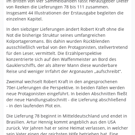
Im dritten von vier Sammelbänden fasst Herausgeber Dieter
von Reeken die Lieferungen 78 bis 111 zusammen.
Insgesamt 44 Illustrationen der Erstausgabe begleiten die
einzelnen Kapitel.
In den siebziger Lieferungen ändert Robert Kraft ohne die
Not die bisherige Struktur seines umfangreichen
Kolportageromans. Bis dahin wurden Rückblenden
ausschließlich verbal von den Protagonisten, stellvertretend
für den Leser, vermittelt. Die Erzählperspektive
konzentrierte sich auf den Waffenmeister an Bord des
Gauklerschiffs, der als älterer Mann diese wunderbare
Reise und weniger Irrfahrt der Argonauten „aufschreibt“.
Zweimal wechselt Robert Kraft in den angesprochenen
70er-Lieferungen die Perspektive. In beiden Fällen werden
neue Protagonisten eingeführt. In beiden Abschnitten fließt
der neue Handlungsabschnitt - die Lieferung abschließend
- in den laufenden Plot ein.
Die Lieferung 78 beginnt in Mitteldeutschland und endet in
Brasilien. Artur Hennig kommt angeblich aus den USA
zurück. Vor Jahren hat er seine Heimat verlassen, in welcher
sein Vater einen der reichsten Höfe betrieben hat. Eine