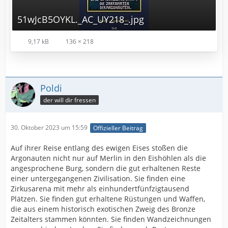
51wJcB5OYKL._AC_UY218_.jpg
9,17 kB
136 × 218
Poldi
der will dir fressen
30. Oktober 2023 um 15:59
Offizieller Beitrag
Auf ihrer Reise entlang des ewigen Eises stoßen die
Argonauten nicht nur auf Merlin in den Eishöhlen als die
angesprochene Burg, sondern die gut erhaltenen Reste
einer untergegangenen Zivilisation. Sie finden eine
Zirkusarena mit mehr als einhundertfünfzigtausend
Plätzen. Sie finden gut erhaltene Rüstungen und Waffen,
die aus einem historisch exotischen Zweig des Bronze
Zeitalters stammen könnten. Sie finden Wandzeichnungen