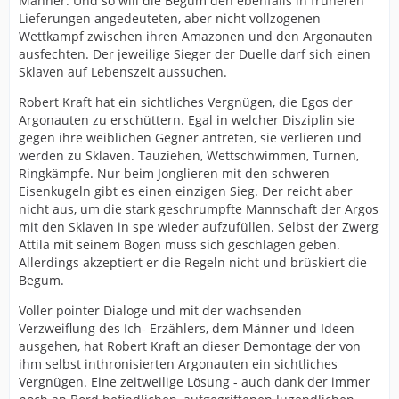
Männer. Und so will die Begum den ebenfalls in früheren
Lieferungen angedeuteten, aber nicht vollzogenen
Wettkampf zwischen ihren Amazonen und den Argonauten
ausfechten. Der jeweilige Sieger der Duelle darf sich einen
Sklaven auf Lebenszeit aussuchen.
Robert Kraft hat ein sichtliches Vergnügen, die Egos der
Argonauten zu erschüttern. Egal in welcher Disziplin sie
gegen ihre weiblichen Gegner antreten, sie verlieren und
werden zu Sklaven. Tauziehen, Wettschwimmen, Turnen,
Ringkämpfe. Nur beim Jonglieren mit den schweren
Eisenkugeln gibt es einen einzigen Sieg. Der reicht aber
nicht aus, um die stark geschrumpfte Mannschaft der Argos
mit den Sklaven in spe wieder aufzufüllen. Selbst der Zwerg
Attila mit seinem Bogen muss sich geschlagen geben.
Allerdings akzeptiert er die Regeln nicht und brüskiert die
Begum.
Voller pointer Dialoge und mit der wachsenden
Verzweiflung des Ich- Erzählers, dem Männer und Ideen
ausgehen, hat Robert Kraft an dieser Demontage der von
ihm selbst inthronisierten Argonauten ein sichtliches
Vergnügen. Eine zeitweilige Lösung - auch dank der immer