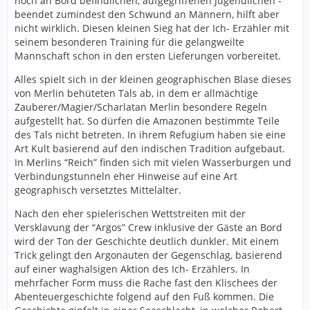
noch an Bord befindlichen, aufgegriffenen Jugendlichen -
beendet zumindest den Schwund an Männern, hilft aber
nicht wirklich. Diesen kleinen Sieg hat der Ich- Erzähler mit
seinem besonderen Training für die gelangweilte
Mannschaft schon in den ersten Lieferungen vorbereitet.
Alles spielt sich in der kleinen geographischen Blase dieses
von Merlin behüteten Tals ab, in dem er allmächtige
Zauberer/Magier/Scharlatan Merlin besondere Regeln
aufgestellt hat. So dürfen die Amazonen bestimmte Teile
des Tals nicht betreten. In ihrem Refugium haben sie eine
Art Kult basierend auf den indischen Tradition aufgebaut.
In Merlins “Reich” finden sich mit vielen Wasserburgen und
Verbindungstunneln eher Hinweise auf eine Art
geographisch versetztes Mittelalter.
Nach den eher spielerischen Wettstreiten mit der
Versklavung der “Argos” Crew inklusive der Gäste an Bord
wird der Ton der Geschichte deutlich dunkler. Mit einem
Trick gelingt den Argonauten der Gegenschlag, basierend
auf einer waghalsigen Aktion des Ich- Erzählers. In
mehrfacher Form muss die Rache fast den Klischees der
Abenteuergeschichte folgend auf den Fuß kommen. Die