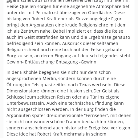
gigantischen, aus Eishöhlen bestehenden Labyrinth Merlin.
Heiße Quellen sorgen für eine angenehme Atmosphäre tief
unter der mit Permafrost überzogenen Oberfläche. Diese
bislang von Robert Kraft eher als Skizze angelegte Figur
bringt den Argonauten eine krude Religionslehre mit dem
Ich als Zentrum nahe. Dabei impliziert er, dass die Reise
auch im Geist stattfinden kann und die Ergebnisse genauso
befriedigend sein können. Ausdruck dieser seltsamen
Religion scheint auch eine hoch auf den Felsen gebaute
Burg zu sein, an deren Eingang auf deutsch folgendes steht.
Gewinn- Enttäuschung; Entsagung -Gewinn.
In der Eishöhle begegnen sie nicht nur dem schon
angesprochenen Merlin, sondern können durch eine
Öffnung im Fels quasi zeitlos nach Texas wechseln. Diese
Dimensionstore können eine Illusion sein.Der Geist als
Schlüssel zum zeitlosen Reisen oder als Tür ins eigene
Unterbewusstsein. Auch eine technische Erfindung kann
nicht ausgeschlossen werden. In der Burg finden die
Argonauten später dreidimensionale “Fernseher”, mit denen
sie nicht nur wunderschöne Frauen beobachten können,
sondern anscheinend auch historische Ereignisse verfolgen.
Diese Idee hat Robert Kraft mehrmals in seinem