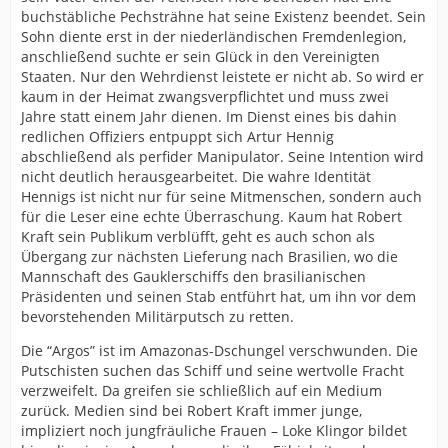
buchstäbliche Pechsträhne hat seine Existenz beendet. Sein
Sohn diente erst in der niederländischen Fremdenlegion,
anschließend suchte er sein Glück in den Vereinigten
Staaten. Nur den Wehrdienst leistete er nicht ab. So wird er
kaum in der Heimat zwangsverpflichtet und muss zwei
Jahre statt einem Jahr dienen. Im Dienst eines bis dahin
redlichen Offiziers entpuppt sich Artur Hennig
abschließend als perfider Manipulator. Seine Intention wird
nicht deutlich herausgearbeitet. Die wahre Identität
Hennigs ist nicht nur für seine Mitmenschen, sondern auch
für die Leser eine echte Überraschung. Kaum hat Robert
Kraft sein Publikum verblüfft, geht es auch schon als
Übergang zur nächsten Lieferung nach Brasilien, wo die
Mannschaft des Gauklerschiffs den brasilianischen
Präsidenten und seinen Stab entführt hat, um ihn vor dem
bevorstehenden Militärputsch zu retten.
Die “Argos” ist im Amazonas-Dschungel verschwunden. Die
Putschisten suchen das Schiff und seine wertvolle Fracht
verzweifelt. Da greifen sie schließlich auf ein Medium
zurück. Medien sind bei Robert Kraft immer junge,
impliziert noch jungfräuliche Frauen – Loke Klingor bildet