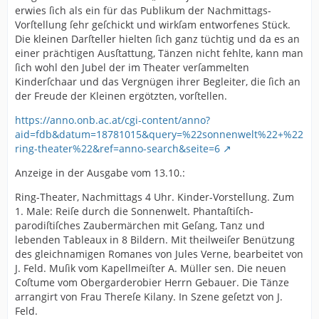
erwies ſich als ein für das Publikum der Nachmittags-
Vorſtellung ſehr geſchickt und wirkſam entworfenes Stück.
Die kleinen Darſteller hielten ſich ganz tüchtig und da es an
einer prächtigen Ausſtattung, Tänzen nicht fehlte, kann man
ſich wohl den Jubel der im Theater verſammelten
Kinderſchaar und das Vergnügen ihrer Begleiter, die ſich an
der Freude der Kleinen ergötzten, vorſtellen.
https://anno.onb.ac.at/cgi-content/anno?
aid=fdb&datum=18781015&query=%22sonnenwelt%22+%22
ring-theater%22&ref=anno-search&seite=6
Anzeige in der Ausgabe vom 13.10.:
Ring-Theater, Nachmittags 4 Uhr. Kinder-Vorstellung. Zum
1. Male: Reiſe durch die Sonnenwelt. Phantaſtiſch-
parodiſtiſches Zaubermärchen mit Geſang, Tanz und
lebenden Tableaux in 8 Bildern. Mit theilweiſer Benützung
des gleichnamigen Romanes von Jules Verne, bearbeitet von
J. Feld. Muſik vom Kapellmeiſter A. Müller sen. Die neuen
Coſtume vom Obergarderobier Herrn Gebauer. Die Tänze
arrangirt von Frau Thereſe Kilany. In Szene geſetzt von J.
Feld.