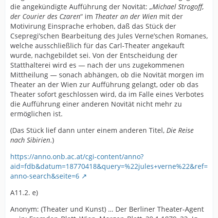
die angekündigte Aufführung der Novität: „
Michael Strogoff,
der Courier des Czaren
“ im
Theater an der Wien
mit der
Motivirung Einsprache erhoben, daß das Stück der
Csepregi’schen Bearbeitung des Jules Verne’schen Romanes,
welche ausschließlich für das Carl-Theater angekauft
wurde, nachgebildet sei. Von der Entscheidung der
Statthalterei wird es — nach der uns zugekommenen
Mittheilung — sonach abhängen, ob die Novität morgen im
Theater an der Wien zur Aufführung gelangt, oder ob das
Theater sofort geschlossen wird, da im Falle eines Verbotes
die Aufführung einer anderen Novität nicht mehr zu
ermöglichen ist.
(Das Stück lief dann unter einem anderen Titel,
Die Reise
nach Sibirien
.)
https://anno.onb.ac.at/cgi-content/anno?
aid=fdb&datum=18770418&query=%22jules+verne%22&ref=
anno-search&seite=6
A11.2. e)
Anonym: (Theater und Kunst) … Der Berliner Theater-Agent