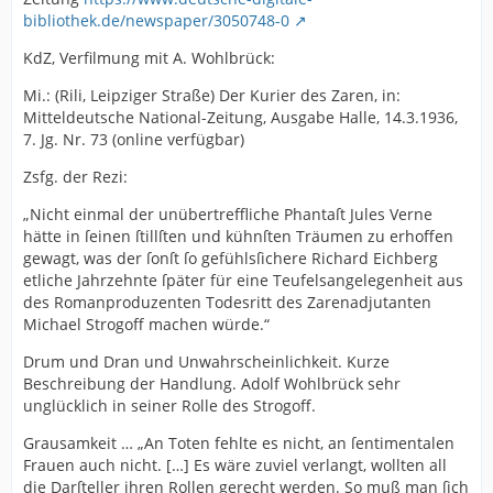
bibliothek.de/newspaper/3050748-0
KdZ, Verfilmung mit A. Wohlbrück:
Mi.: (Rili, Leipziger Straße) Der Kurier des Zaren, in:
Mitteldeutsche National-Zeitung, Ausgabe Halle, 14.3.1936,
7. Jg. Nr. 73 (online verfügbar)
Zsfg. der Rezi:
„Nicht einmal der unübertreffliche Phantaſt Jules Verne
hätte in ſeinen ſtillſten und kühnſten Träumen zu erhoffen
gewagt, was der ſonſt ſo gefühlsſichere Richard Eichberg
etliche Jahrzehnte ſpäter für eine Teufelsangelegenheit aus
des Romanproduzenten Todesritt des Zarenadjutanten
Michael Strogoff machen würde.“
Drum und Dran und Unwahrscheinlichkeit. Kurze
Beschreibung der Handlung. Adolf Wohlbrück sehr
unglücklich in seiner Rolle des Strogoff.
Grausamkeit … „An Toten fehlte es nicht, an ſentimentalen
Frauen auch nicht. […] Es wäre zuviel verlangt, wollten all
die Darſteller ihren Rollen gerecht werden. So muß man ſich