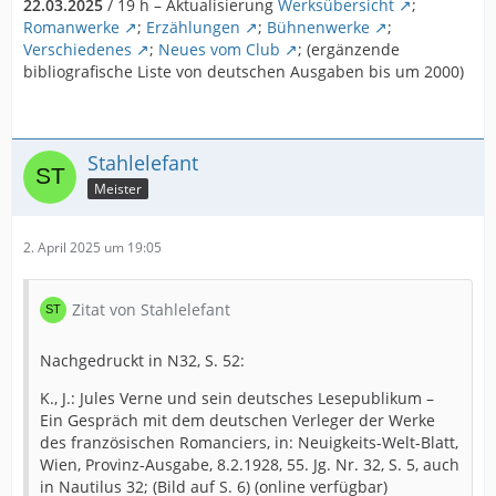
22.03.2025
/ 19 h – Aktualisierung
Werksübersicht
;
Romanwerke
;
Erzählungen
;
Bühnenwerke
;
Verschiedenes
;
Neues vom Club
; (ergänzende
bibliografische Liste von deutschen Ausgaben bis um 2000)
Stahlelefant
Meister
2. April 2025 um 19:05
Zitat von Stahlelefant
Nachgedruckt in N32, S. 52:
K., J.: Jules Verne und sein deutsches Lesepublikum –
Ein Gespräch mit dem deutschen Verleger der Werke
des französischen Romanciers, in: Neuigkeits-Welt-Blatt,
Wien, Provinz-Ausgabe, 8.2.1928, 55. Jg. Nr. 32, S. 5, auch
in Nautilus 32; (Bild auf S. 6) (online verfügbar)