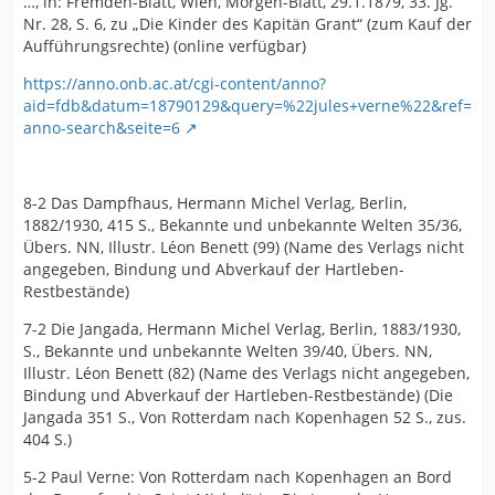
…, in: Fremden-Blatt, Wien, Morgen-Blatt, 29.1.1879, 33. Jg.
Nr. 28, S. 6, zu „Die Kinder des Kapitän Grant“ (zum Kauf der
Aufführungsrechte) (online verfügbar)
https://anno.onb.ac.at/cgi-content/anno?
aid=fdb&datum=18790129&query=%22jules+verne%22&ref=
anno-search&seite=6
8-2 Das Dampfhaus, Hermann Michel Verlag, Berlin,
1882/1930, 415 S., Bekannte und unbekannte Welten 35/36,
Übers. NN, Illustr. Léon Benett (99) (Name des Verlags nicht
angegeben, Bindung und Abverkauf der Hartleben-
Restbestände)
7-2 Die Jangada, Hermann Michel Verlag, Berlin, 1883/1930,
S., Bekannte und unbekannte Welten 39/40, Übers. NN,
Illustr. Léon Benett (82) (Name des Verlags nicht angegeben,
Bindung und Abverkauf der Hartleben-Restbestände) (Die
Jangada 351 S., Von Rotterdam nach Kopenhagen 52 S., zus.
404 S.)
5-2 Paul Verne: Von Rotterdam nach Kopenhagen an Bord