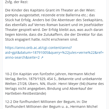
Zsfg. der Rezi:
Die Kinder des Kapitäns Grant im Theater an der Wien:
pompös ausgestattet, reizende erste Ballerina etc.; das
Stück hat Erfolg. Anders bei Die Abenteuer des Seekapitäns,
das ebenfalls auf Vernes Roman basiert und im Josefstädter
Theater gespielt wird. Der Erfolg bleibt aus, was auch daran
liegen könnte, dass die Zulukaffern, die der Direktor für das
Stück engagiert hatte, nicht erschienen sind.
https://anno.onb.ac.at/cgi-content/anno?
aid=gpt&datum=18791005&query=%22jules+verne%22&ref=
anno-search&seite=2
10-2 Ein Kapitän von fünfzehn Jahren, Hermann Michel
Verlag, Berlin, 1879/1929, 454 S., Bekannte und unbekannte
Welten 27/28, Übers. NN, Illustr. Henri Meyer (94) (Name des
Verlags nicht angegeben, Bindung und Abverkauf der
Hartleben-Restbestände)
12-2 Die fünfhundert Millionen der Begum, in: Die
fünfhundert Millionen der Begum u. a., Hermann Michel