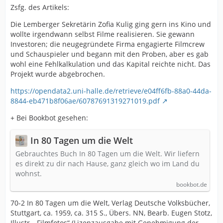
Zsfg. des Artikels:
Die Lemberger Sekretärin Zofia Kulig ging gern ins Kino und
wollte irgendwann selbst Filme realisieren. Sie gewann
Investoren; die neugegründete Firma engagierte Filmcrew
und Schauspieler und begann mit den Proben, aber es gab
wohl eine Fehlkalkulation und das Kapital reichte nicht. Das
Projekt wurde abgebrochen.
https://opendata2.uni-halle.de/retrieve/e04ff6fb-88a0-44da-
8844-eb471b8f06ae/60787691319271019.pdf
+ Bei Bookbot gesehen:
In 80 Tagen um die Welt
Gebrauchtes Buch In 80 Tagen um die Welt. Wir liefern
es direkt zu dir nach Hause, ganz gleich wo im Land du
wohnst.
bookbot.de
70-2 In 80 Tagen um die Welt, Verlag Deutsche Volksbücher,
Stuttgart, ca. 1959, ca. 315 S., Übers. NN, Bearb. Eugen Stotz,
Illustr. „Filmfotos“ (Lizenzausgabe mit Genehmigung der