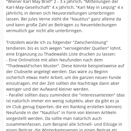
"Wiener Karl May Brief" 2 - 3 x jährlich, "Mitteilungen der
Karl-May-Gesellschaft" 4 x jährlich, "Karl May in Leipzig" 4 x
jährlich), in denen sich Neuvorstellungen unterbringen
lassen. Bei Jules Verne steht die "Nautilus" ganz alleine da
und kann große Zahl an Beiträgen zu Neuentdeckungen
vermutlich gar nicht alle unterbringen.
Trotzdem würde ich zu folgender "Zwischenlösung"
tendieren, bis es sich wegen "versiegender Quellen" lohnt,
eine Ergänzung zu Thadewalds Liste drucken zu lassen:
- Eine Onlineliste mit allen Neufunden nach dem
"Thadewald'schen Muster". Diese könnte beispielsweise auf
der Clubseite angelegt werden. Das wäre zu Beginn
sicherlich etwas mehr Arbeit, um die ganzen neuen Funde
einzutragen, mit der Zeit sollten die Nachträge dann aber
weniger und der Aufwand kleiner werden.
- Parallel sollten dazu zumindest die "interessantesten" (das
ist natürlich immer ein wenig subjektiv, aber da gibt es ja
im Club genug Experten, die ein Ranking erstellen können)
Neufunde in der "Nautilus" in Form von kleinen Artikeln
vorgestellt werden. Da sollte man natürlich auch
zusammenfassen, zum Beispiel alle Schnell- und Eilzüge in
einen Beitrag, die Winterkampagnen in einen Beitrag etc.