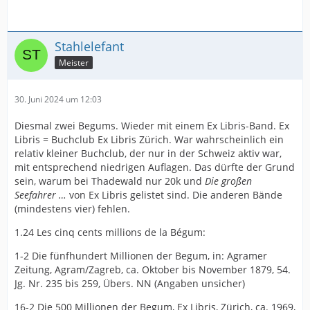
Stahlelefant
Meister
30. Juni 2024 um 12:03
Diesmal zwei Begums. Wieder mit einem Ex Libris-Band. Ex
Libris = Buchclub Ex Libris Zürich. War wahrscheinlich ein
relativ kleiner Buchclub, der nur in der Schweiz aktiv war,
mit entsprechend niedrigen Auflagen. Das dürfte der Grund
sein, warum bei Thadewald nur 20k und
Die großen
Seefahrer …
von Ex Libris gelistet sind. Die anderen Bände
(mindestens vier) fehlen.
1.24 Les cinq cents millions de la Bégum:
1-2 Die fünfhundert Millionen der Begum, in: Agramer
Zeitung, Agram/Zagreb, ca. Oktober bis November 1879, 54.
Jg. Nr. 235 bis 259, Übers. NN (Angaben unsicher)
16-2 Die 500 Millionen der Begum, Ex Libris, Zürich, ca. 1969,