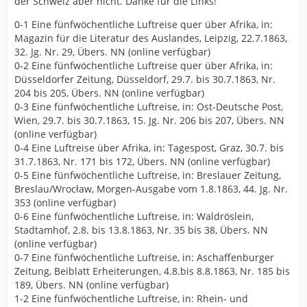
der Schweiz aber nicht. Danke für die Links!
0-1 Eine fünfwöchentliche Luftreise quer über Afrika, in:
Magazin für die Literatur des Auslandes, Leipzig, 22.7.1863,
32. Jg. Nr. 29, Übers. NN (online verfügbar)
0-2 Eine fünfwöchentliche Luftreise quer über Afrika, in:
Düsseldorfer Zeitung, Düsseldorf, 29.7. bis 30.7.1863, Nr.
204 bis 205, Übers. NN (online verfügbar)
0-3 Eine fünfwöchentliche Luftreise, in: Ost-Deutsche Post,
Wien, 29.7. bis 30.7.1863, 15. Jg. Nr. 206 bis 207, Übers. NN
(online verfügbar)
0-4 Eine Luftreise über Afrika, in: Tagespost, Graz, 30.7. bis
31.7.1863, Nr. 171 bis 172, Übers. NN (online verfügbar)
0-5 Eine fünfwöchentliche Luftreise, in: Breslauer Zeitung,
Breslau/Wrocław, Morgen-Ausgabe vom 1.8.1863, 44. Jg. Nr.
353 (online verfügbar)
0-6 Eine fünfwöchentliche Luftreise, in: Waldröslein,
Stadtamhof, 2.8. bis 13.8.1863, Nr. 35 bis 38, Übers. NN
(online verfügbar)
0-7 Eine fünfwöchentliche Luftreise, in: Aschaffenburger
Zeitung, Beiblatt Erheiterungen, 4.8.bis 8.8.1863, Nr. 185 bis
189, Übers. NN (online verfügbar)
1-2 Eine fünfwöchentliche Luftreise, in: Rhein- und