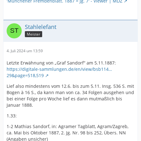
'Münchener Fremdenblatt. 1887 = Jg. 7' - Viewer | MDZ
Stahlelefant
Meister
4. Juli 2024 um 13:59
Letzte Erwähnung von „Graf Sandorf“ am 5.11.1887:
https://digitale-sammlungen.de/en/view/bsb114…
29&page=518,519
Lief also mindestens vom 12.6. bis zum 5.11. Insg. 536 S. mit
Bogen à 16 S., da kann man von ca. 34 Folgen ausgehen und
bei einer Folge pro Woche lief es dann mutmaßlich bis
Januar 1888.
1.33:
1-2 Mathias Sandorf, in: Agramer Tagblatt, Agram/Zagreb,
ca. Mai bis Oktober 1887, 2. Jg. Nr. 98 bis 252, Übers. NN
(Angaben unsicher)