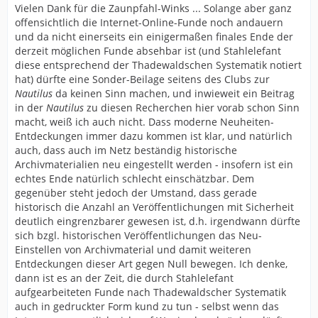
Vielen Dank für die Zaunpfahl-Winks ... Solange aber ganz
offensichtlich die Internet-Online-Funde noch andauern
und da nicht einerseits ein einigermaßen finales Ende der
derzeit möglichen Funde absehbar ist (und Stahlelefant
diese entsprechend der Thadewaldschen Systematik notiert
hat) dürfte eine Sonder-Beilage seitens des Clubs zur
Nautilus
da keinen Sinn machen, und inwieweit ein Beitrag
in der
Nautilus
zu diesen Recherchen hier vorab schon Sinn
macht, weiß ich auch nicht. Dass moderne Neuheiten-
Entdeckungen immer dazu kommen ist klar, und natürlich
auch, dass auch im Netz beständig historische
Archivmaterialien neu eingestellt werden - insofern ist ein
echtes Ende natürlich schlecht einschätzbar. Dem
gegenüber steht jedoch der Umstand, dass gerade
historisch die Anzahl an Veröffentlichungen mit Sicherheit
deutlich eingrenzbarer gewesen ist, d.h. irgendwann dürfte
sich bzgl. historischen Veröffentlichungen das Neu-
Einstellen von Archivmaterial und damit weiteren
Entdeckungen dieser Art gegen Null bewegen. Ich denke,
dann ist es an der Zeit, die durch Stahlelefant
aufgearbeiteten Funde nach Thadewaldscher Systematik
auch in gedruckter Form kund zu tun - selbst wenn das