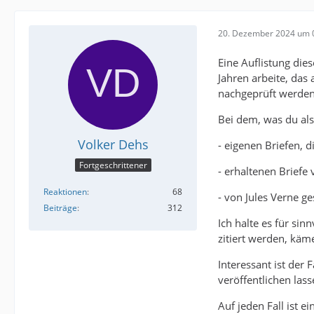
20. Dezember 2024 um 
Eine Auflistung die
Jahren arbeite, das
nachgeprüft werde
Bei dem, was du als 
Volker Dehs
- eigenen Briefen, d
Fortgeschrittener
- erhaltenen Briefe 
Reaktionen
68
- von Jules Verne g
Beiträge
312
Ich halte es für sin
zitiert werden, käm
Interessant ist der F
veröffentlichen lasse
Auf jeden Fall ist e