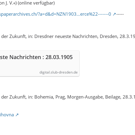
 J. V.«) (online verfügbar)
spaperarchives.ch/?a=d&d=NZN1903…erce%22-------0
-----
 der Zukunft, in: Dresdner neueste Nachrichten, Dresden, 28.3.1905
te Nachrichten : 28.03.1905
digital.slub-dresden.de
 der Zukunft, in: Bohemia, Prag, Morgen-Ausgabe, Beilage, 28.3.190
nihovna