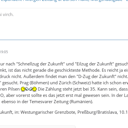
i virch.
19:05
nur nach "Schnellzug der Zukunft" und "Eilzug der Zukunft" gesuc
t, ist das nicht gerade die geschickteste Methode. Es reicht ja e
uck nicht. Außerdem findet man den "D-Zug der Zukunft" nicht. 
" gesucht. Prag (Böhmen) und Zürich (Schweiz) hatte ich schon e
ren Pilsen
Die Zählung steht jetzt bei 35. Kann sein, das
, aber vorerst sollte es das jetzt erst mal gewesen sein. In der L
, ebenso in der Temesvarer Zeitung (Rumänien).
ukunft, in: Westungarischer Grenzbote, Preßburg/Bratislava, 10.1.