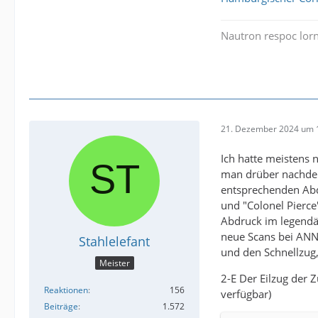
Nautron respoc lorn
21. Dezember 2024 um 
Ich hatte meistens 
man drüber nachdenk
entsprechenden Abdr
und "Colonel Pierce
Abdruck im legendä
neue Scans bei ANNO
Stahlelefant
und den Schnellzug
Meister
2-E Der Eilzug der Z
Reaktionen
156
verfügbar)
Beiträge
1.572