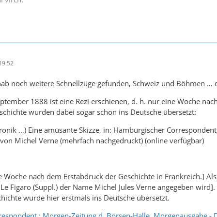
19:52
b noch weitere Schnellzüge gefunden, Schweiz und Böhmen … die
tember 1888 ist eine Rezi erschienen, d. h. nur eine Woche nach 
schichte wurden dabei sogar schon ins Deutsche übersetzt:
onik …) Eine amüsante Skizze, in: Hamburgischer Correspondent, 
“ von Michel Verne (mehrfach nachgedruckt) (online verfügbar)
e Woche nach dem Erstabdruck der Geschichte in Frankreich.] Als
Le Figaro (Suppl.) der Name Michel Jules Verne angegeben wird]. 
schichte wurde hier erstmals ins Deutsche übersetzt.
espondent : Morgen-Zeitung d. Börsen-Halle, Morgenausgabe - D