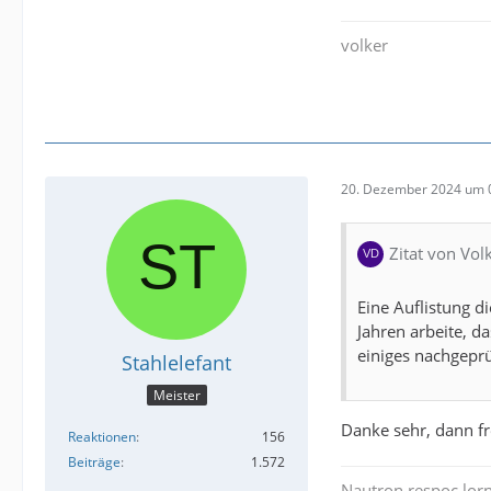
volker
20. Dezember 2024 um 
Zitat von Vol
Eine Auflistung d
Jahren arbeite, d
einiges nachgepr
Stahlelefant
Meister
Danke sehr, dann fr
Reaktionen
156
Beiträge
1.572
Nautron respoc lorn