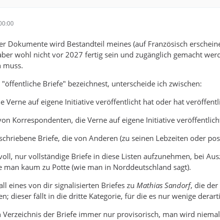
00:00
ser Dokumente wird Bestandteil meines (auf Französisch erscheine
 aber wohl nicht vor 2027 fertig sein und zugänglich gemacht werde
n muss.
"öffentliche Briefe" bezeichnest, unterscheide ich zwischen:
ie Verne auf eigene Initiative veröffentlicht hat oder hat veröffent
von Korrespondenten, die Verne auf eigene Initiative veröffentlich
eschriebene Briefe, die von Anderen (zu seinen Lebzeiten oder po
nvoll, nur vollständige Briefe in diese Listen aufzunehmen, bei A
e man kaum zu Potte (wie man in Norddeutschland sagt).
all eines von dir signalisierten Briefes zu
Mathias Sandorf
, die de
n; dieser fällt in die dritte Kategorie, für die es nur wenige derart
in Verzeichnis der Briefe immer nur provisorisch, man wird niemals 