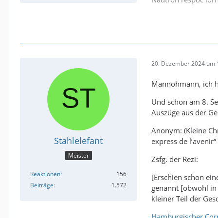
20. Dezember 2024 um 
Mannohmann, ich ha
Und schon am 8. Sep
Auszüge aus der Ge
Anonym: (Kleine Chr
Stahlelefant
express de l’avenir
Meister
Zsfg. der Rezi:
Reaktionen
156
[Erschien schon ein
Beiträge
1.572
genannt [obwohl in 
kleiner Teil der Ge
Hamburgischer Corr