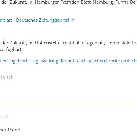
 der Zukunft, in: Hamburger Fremden-Blatt, Hamburg, Fünfte Beilag
latt - Deutsches Zeitungsportal
der Zukunft, in: Hohenstein-Ernstthaler Tageblatt, Hohenstein-Erns
 verfügbar)
ler Tageblatt : Tageszeitung der antifaschistischen Front ; amtli
i virch.
10:52
ener Mode