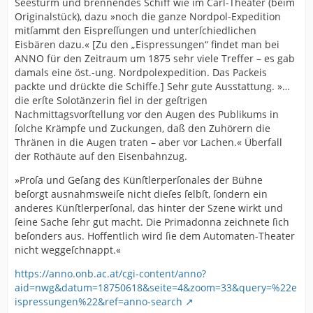
Seesturm und brennendes Schiff wie im Carl-Theater (beim
Originalstück), dazu »noch die ganze Nordpol-Expedition
mitſammt den Eispreſſungen und unterſchiedlichen
Eisbären dazu.« [Zu den „Eispressungen“ findet man bei
ANNO für den Zeitraum um 1875 sehr viele Treffer – es gab
damals eine öst.-ung. Nordpolexpedition. Das Packeis
packte und drückte die Schiffe.] Sehr gute Ausstattung. »…
die erſte Solotänzerin fiel in der geſtrigen
Nachmittagsvorſtellung vor den Augen des Publikums in
ſolche Krämpfe und Zuckungen, daß den Zuhörern die
Thränen in die Augen traten – aber vor Lachen.« Überfall
der Rothäute auf den Eisenbahnzug.
»Proſa und Geſang des Künſtlerperſonales der Bühne
beſorgt ausnahmsweiſe nicht dieſes ſelbſt, ſondern ein
anderes Künſtlerperſonal, das hinter der Szene wirkt und
ſeine Sache ſehr gut macht. Die Primadonna zeichnete ſich
beſonders aus. Hoffentlich wird ſie dem Automaten-Theater
nicht weggeſchnappt.«
https://anno.onb.ac.at/cgi-content/anno?
aid=nwg&datum=18750618&seite=4&zoom=33&query=%22e
ispressungen%22&ref=anno-search