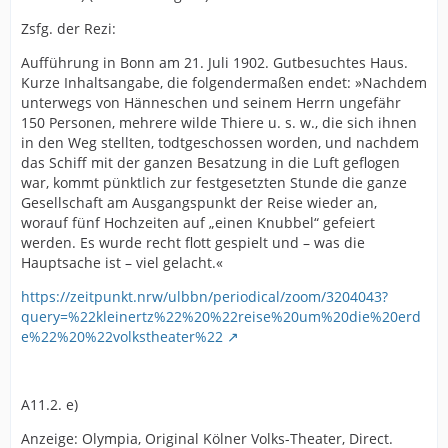
Zsfg. der Rezi:
Aufführung in Bonn am 21. Juli 1902. Gutbesuchtes Haus.
Kurze Inhaltsangabe, die folgendermaßen endet: »Nachdem
unterwegs von Hänneschen und seinem Herrn ungefähr
150 Personen, mehrere wilde Thiere u. s. w., die sich ihnen
in den Weg stellten, todtgeschossen worden, und nachdem
das Schiff mit der ganzen Besatzung in die Luft geflogen
war, kommt pünktlich zur festgesetzten Stunde die ganze
Gesellschaft am Ausgangspunkt der Reise wieder an,
worauf fünf Hochzeiten auf „einen Knubbel“ gefeiert
werden. Es wurde recht flott gespielt und – was die
Hauptsache ist – viel gelacht.«
https://zeitpunkt.nrw/ulbbn/periodical/zoom/3204043?
query=%22kleinertz%22%20%22reise%20um%20die%20erd
e%22%20%22volkstheater%22
A11.2. e)
Anzeige: Olympia, Original Kölner Volks-Theater, Direct.