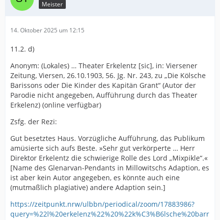
Meister
14. Oktober 2025 um 12:15
11.2. d)
Anonym: (Lokales) … Theater Erkelentz [sic], in: Viersener
Zeitung, Viersen, 26.10.1903, 56. Jg. Nr. 243, zu „Die Kölsche
Barissons oder Die Kinder des Kapitän Grant“ (Autor der
Parodie nicht angegeben, Aufführung durch das Theater
Erkelenz) (online verfügbar)
Zsfg. der Rezi:
Gut besetztes Haus. Vorzügliche Aufführung, das Publikum
amüsierte sich aufs Beste. »Sehr gut verkörperte … Herr
Direktor Erkelentz die schwierige Rolle des Lord „Mixpikle“.«
[Name des Glenarvan-Pendants in Millowitschs Adaption, es
ist aber kein Autor angegeben, es könnte auch eine
(mutmaßlich plagiative) andere Adaption sein.]
https://zeitpunkt.nrw/ulbbn/periodical/zoom/17883986?
query=%22l%20erkelenz%22%20%22k%C3%B6lsche%20barr