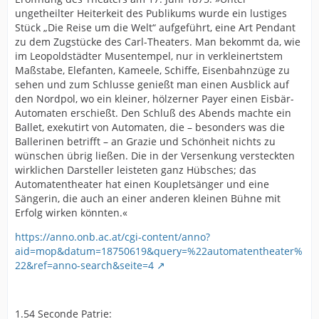
ungetheilter Heiterkeit des Publikums wurde ein lustiges
Stück „Die Reise um die Welt“ aufgeführt, eine Art Pendant
zu dem Zugstücke des Carl-Theaters. Man bekommt da, wie
im Leopoldstädter Musentempel, nur in verkleinertstem
Maßstabe, Elefanten, Kameele, Schiffe, Eisenbahnzüge zu
sehen und zum Schlusse genießt man einen Ausblick auf
den Nordpol, wo ein kleiner, hölzerner Payer einen Eisbär-
Automaten erschießt. Den Schluß des Abends machte ein
Ballet, exekutirt von Automaten, die – besonders was die
Ballerinen betrifft – an Grazie und Schönheit nichts zu
wünschen übrig ließen. Die in der Versenkung versteckten
wirklichen Darsteller leisteten ganz Hübsches; das
Automatentheater hat einen Koupletsänger und eine
Sängerin, die auch an einer anderen kleinen Bühne mit
Erfolg wirken könnten.«
https://anno.onb.ac.at/cgi-content/anno?
aid=mop&datum=18750619&query=%22automatentheater%
22&ref=anno-search&seite=4
1.54 Seconde Patrie: