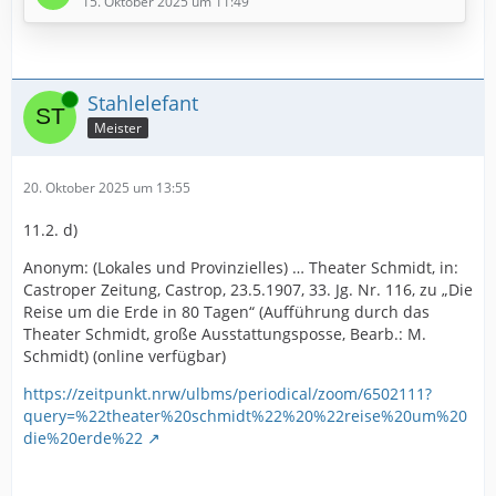
Das können wir dann bei Gelegenheit einstudieren und
15. Oktober 2025 um 11:49
fröhlich trällern
Online
Stahlelefant
Meister
20. Oktober 2025 um 13:55
11.2. d)
Anonym: (Lokales und Provinzielles) … Theater Schmidt, in:
Castroper Zeitung, Castrop, 23.5.1907, 33. Jg. Nr. 116, zu „Die
Reise um die Erde in 80 Tagen“ (Aufführung durch das
Theater Schmidt, große Ausstattungsposse, Bearb.: M.
Schmidt) (online verfügbar)
https://zeitpunkt.nrw/ulbms/periodical/zoom/6502111?
query=%22theater%20schmidt%22%20%22reise%20um%20
die%20erde%22