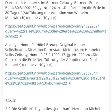
Darmstadt-Kleinertz, in: Barmer Zeitung, Barmen, Erstes
Blatt, 30.5.1902, 69. Jg. Nr. 124, zu „Die Reise um die Erde in
80 Tagen“ (Aufführung der Adaption von Wilhelm
Millowitsch) (online verfügbar)
https://zeitpunkt.nrw/ulbbn/periodical/zoom/24822239?
query=%22reise%20um%20die%20erde%22%20%22millowit
sch%22
Anzeige: Honnef – Hôtel Breuer, Original-Kölner
Volkstheater, Direktion Darmstadt-Kleinertz, in: Honnefer
Volks-Zeitung, Honnef, 23.9.1902, 17. Jg. Nr. 220, zu „Die
Reise um die Erde“ (Aufführung der Adaption von Paul
Kleinertz) (online verfügbar)
https://zeitpunkt.nrw/ulbbn/periodical/zoom/3266934?
query=%22kleinertz%22%20%22reise%20um%20die%20erd
e%22%20%22volksb%C3%BChne%22
1.56.2:
2-2 Die Schiffbrüchigen des „Jonathan“, Hermann Michel