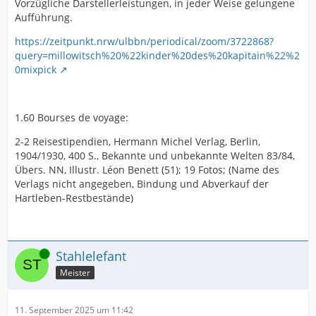
Vorzügliche Darstellerleistungen, in jeder Weise gelungene
Aufführung.
https://zeitpunkt.nrw/ulbbn/periodical/zoom/3722868?
query=millowitsch%20%22kinder%20des%20kapitain%22%2
0mixpick
1.60 Bourses de voyage:
2-2 Reisestipendien, Hermann Michel Verlag, Berlin,
1904/1930, 400 S., Bekannte und unbekannte Welten 83/84,
Übers. NN, Illustr. Léon Benett (51); 19 Fotos; (Name des
Verlags nicht angegeben, Bindung und Abverkauf der
Hartleben-Restbestände)
Online
Stahlelefant
Meister
11. September 2025 um 11:42