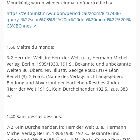
Mondkönig waren wieder einmal unübertrefflich.«
https://zeitpunkt.nrw/ulbbn/periodical/zoom/8237436?
query=%22schu%C3%9F%20in%20den%20mond%22%20t%
C3%BCnnes
1.66 Maître du monde:
6-2 Herr der Welt, in: Herr der Welt u. a., Hermann Michel
Verlag, Berlin, 1905/1930, 191 S., Bekannte und unbekannte
Welten 86, Übers. NN, Illustr. George Roux (31) + Léon
Benett (3); 2 Fotos; (Name des Verlags nicht angegeben,
Bindung und Abverkauf der Hartleben-Restbestände)
(Herr der Welt 191 S., Kein Durcheinander 192 S., zus. 383
S.)
1.40 Sans dessus dessous:
7-2 Kein Durcheinander, in: Herr der Welt u. a., Hermann
Michel Verlag, Berlin, 1893/1930, 192 S., Bekannte und
unbekannte Welten 56, Übers. NN, Illustr. George Roux (36);