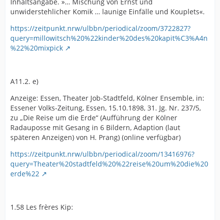
Inhaltsangabe. »… Mischung von Ernst und
unwiderstehlicher Komik … launige Einfälle und Kouplets«.
https://zeitpunkt.nrw/ulbbn/periodical/zoom/3722827?
query=millowitsch%20%22kinder%20des%20kapit%C3%A4n
%22%20mixpick
A11.2. e)
Anzeige: Essen, Theater Job-Stadtfeld, Kölner Ensemble, in:
Essener Volks-Zeitung, Essen, 15.10.1898, 31. Jg. Nr. 237/5,
zu „Die Reise um die Erde“ (Aufführung der Kölner
Radauposse mit Gesang in 6 Bildern, Adaption (laut
späteren Anzeigen) von H. Prang) (online verfügbar)
https://zeitpunkt.nrw/ulbbn/periodical/zoom/13416976?
query=Theater%20stadtfeld%20%22reise%20um%20die%20
erde%22
1.58 Les frères Kip: