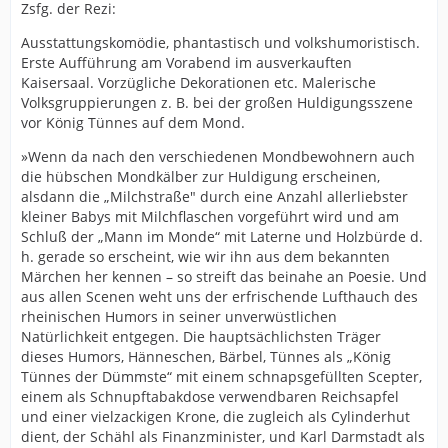
Zsfg. der Rezi:
Ausstattungskomödie, phantastisch und volkshumoristisch.
Erste Aufführung am Vorabend im ausverkauften
Kaisersaal. Vorzügliche Dekorationen etc. Malerische
Volksgruppierungen z. B. bei der großen Huldigungsszene
vor König Tünnes auf dem Mond.
»Wenn da nach den verschiedenen Mondbewohnern auch
die hübschen Mondkälber zur Huldigung erscheinen,
alsdann die „Milchstraße" durch eine Anzahl allerliebster
kleiner Babys mit Milchflaschen vorgeführt wird und am
Schluß der „Mann im Monde“ mit Laterne und Holzbürde d.
h. gerade so erscheint, wie wir ihn aus dem bekannten
Märchen her kennen – so streift das beinahe an Poesie. Und
aus allen Scenen weht uns der erfrischende Lufthauch des
rheinischen Humors in seiner unverwüstlichen
Natürlichkeit entgegen. Die hauptsächlichsten Träger
dieses Humors, Hänneschen, Bärbel, Tünnes als „König
Tünnes der Dümmste“ mit einem schnapsgefüllten Scepter,
einem als Schnupftabakdose verwendbaren Reichsapfel
und einer vielzackigen Krone, die zugleich als Cylinderhut
dient, der Schähl als Finanzminister, und Karl Darmstadt als