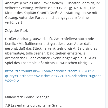
Anonym: (Lokales und Provinzielles) … Theater Schmidt, in:
Velberter Zeitung, Velbert, 8.1.1906, 25. Jg. Nr. 6, zu „Die
Kinder des Kapitän Grant“ (Große Ausstattungsposse mit
Gesang, Autor der Parodie nicht angegeben) (online
verfügbar)
Zsfg. der Rezi:
Großer Andrang, ausverkauft. Zwerchfellerschütternde
Komik. »Mit Raffinement ist geradezu vom Autor dafür
gesorgt, daß das Stück nervenkitzelnd wirkt. Bald sind es
übermütige, tolle Szenen, bald ziehen ernstere, ja
dramatische Bilder vorüber.« Sehr langer Applaus. »Das
Spiel des Ensemble läßt nichts zu wünschen übrig …«
https://zeitpunkt.nrw/ulbbn/periodical/zoom/1302681?
query=%22theater%20schmidt%22%20%22kinder%20grant
%22~2
Millowitsch Grand Gesänge:
7.9 Les enfants du capitaine Grant: