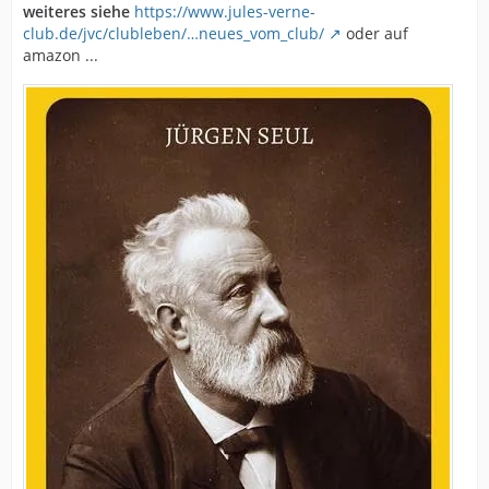
weiteres siehe
https://www.jules-verne-
club.de/jvc/clubleben/…neues_vom_club/
oder auf
amazon ...