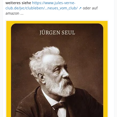
weiteres siehe
https://www.jules-verne-
club.de/jvc/clubleben/…neues_vom_club/
oder auf
amazon ...