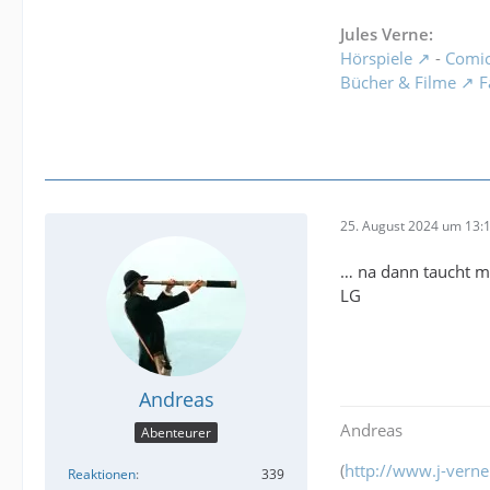
Jules Verne:
Hörspiele
-
Comi
Bücher & Filme
F
25. August 2024 um 13:
… na dann taucht m
LG
Andreas
Andreas
Abenteurer
(
http://www.j-verne
Reaktionen
339