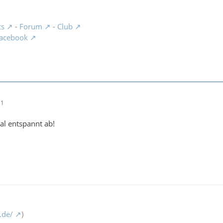
cs
-
Forum
-
Club
acebook
11
al entspannt ab!
.de/
)