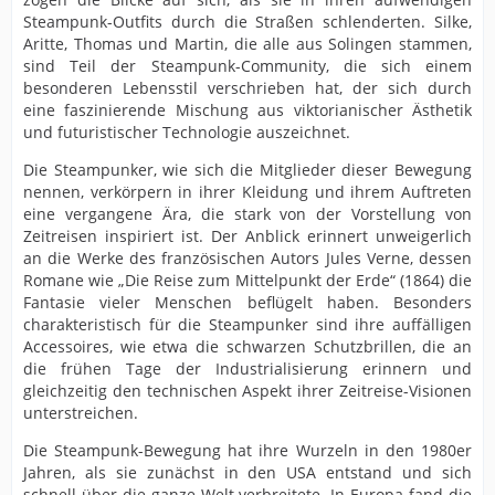
Steampunk-Outfits durch die Straßen schlenderten. Silke,
Aritte, Thomas und Martin, die alle aus Solingen stammen,
sind Teil der Steampunk-Community, die sich einem
besonderen Lebensstil verschrieben hat, der sich durch
eine faszinierende Mischung aus viktorianischer Ästhetik
und futuristischer Technologie auszeichnet.
Die Steampunker, wie sich die Mitglieder dieser Bewegung
nennen, verkörpern in ihrer Kleidung und ihrem Auftreten
eine vergangene Ära, die stark von der Vorstellung von
Zeitreisen inspiriert ist. Der Anblick erinnert unweigerlich
an die Werke des französischen Autors Jules Verne, dessen
Romane wie „Die Reise zum Mittelpunkt der Erde“ (1864) die
Fantasie vieler Menschen beflügelt haben. Besonders
charakteristisch für die Steampunker sind ihre auffälligen
Accessoires, wie etwa die schwarzen Schutzbrillen, die an
die frühen Tage der Industrialisierung erinnern und
gleichzeitig den technischen Aspekt ihrer Zeitreise-Visionen
unterstreichen.
Die Steampunk-Bewegung hat ihre Wurzeln in den 1980er
Jahren, als sie zunächst in den USA entstand und sich
schnell über die ganze Welt verbreitete. In Europa fand die