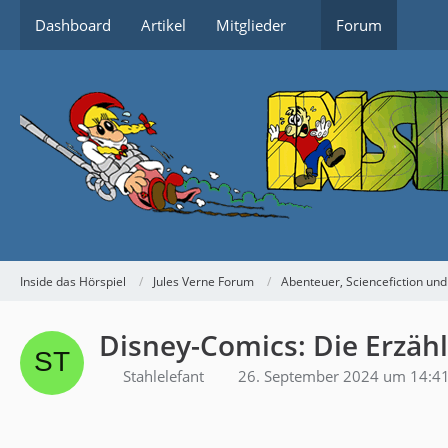
Dashboard
Artikel
Mitglieder
Forum
Inside das Hörspiel
Jules Verne Forum
Abenteuer, Sciencefiction und
Disney-Comics: Die Erzäh
Stahlelefant
26. September 2024 um 14:4