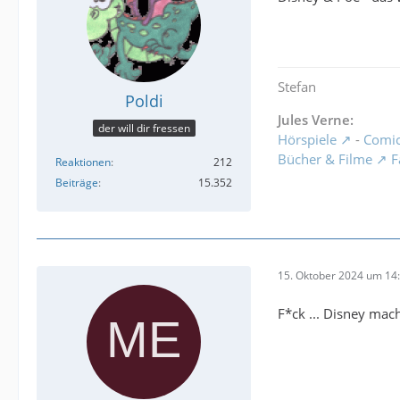
Stefan
Poldi
Jules Verne:
der will dir fressen
Hörspiele
-
Comi
Bücher & Filme
F
Reaktionen
212
Beiträge
15.352
15. Oktober 2024 um 14
F*ck ... Disney mach