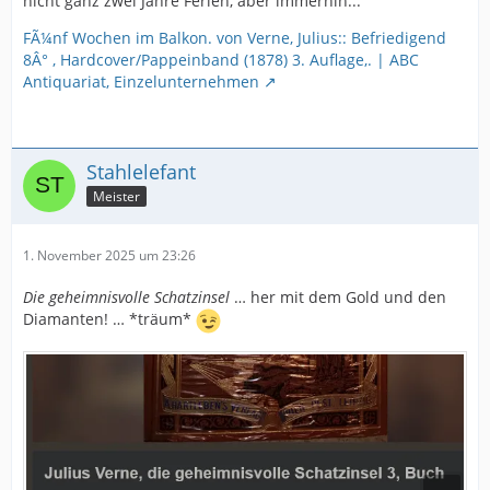
nicht ganz zwei Jahre Ferien, aber immerhin...
FÃ¼nf Wochen im Balkon. von Verne, Julius:: Befriedigend
8Â° , Hardcover/Pappeinband (1878) 3. Auflage,. | ABC
Antiquariat, Einzelunternehmen
Stahlelefant
Meister
1. November 2025 um 23:26
Die geheimnisvolle Schatzinsel
… her mit dem Gold und den
Diamanten! … *träum*