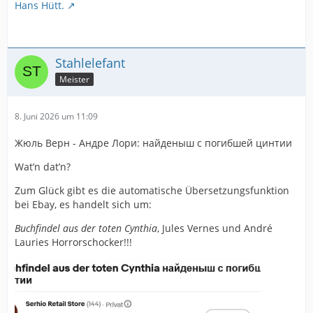
Hans Hütt.
Stahlelefant
Meister
8. Juni 2026 um 11:09
Жюль Верн - Андре Лори: найденыш с погибшей цинтии
Wat’n dat’n?
Zum Glück gibt es die automatische Übersetzungsfunktion
bei Ebay, es handelt sich um:
Buchfindel aus der toten Cynthia
, Jules Vernes und André
Lauries Horrorschocker!!!