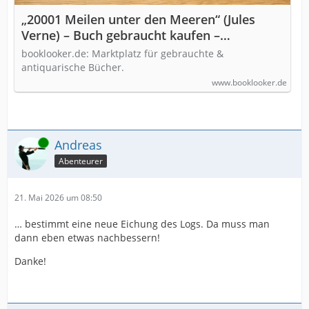
„20001 Meilen unter den Meeren“ (Jules
Verne) – Buch gebraucht kaufen –
A02OArw201ZZw
booklooker.de: Marktplatz für gebrauchte &
antiquarische Bücher.
www.booklooker.de
Online
Andreas
Abenteurer
21. Mai 2026 um 08:50
… bestimmt eine neue Eichung des Logs. Da muss man
dann eben etwas nachbessern!
Danke!