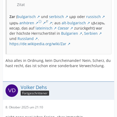
Zitat
Zar
(
bulgarisch
und
serbisch
цар oder
russisch
ⓘ
/
?
царь
anhören
; aus
alt-bulgarisch
цѣсарь,
кесар, das auf
lateinisch
Caesar
zurückgeht) war
der höchste Herrschertitel in
Bulgarien
,
Serbien
und
Russland
.
https://de.wikipedia.org/wiki/Zar
Also alles in Ordnung, kein Durcheinander! Nein, Scherz, du
hast recht, das ist schon eine sonderbare Verwechslung.
Volker Dehs
Fortgeschrittener
8. Oktober 2025 um 21:10