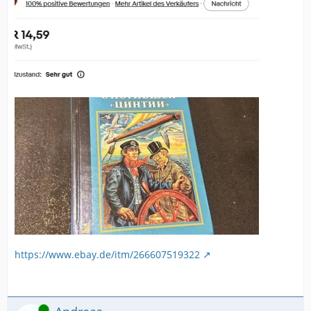
https://www.ebay.de/itm/266607519322
Online