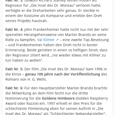
Fakt Nr. 3:
Obwohl Richard Stanley seinen Posten als
Regisseur für „Die Insel des Dr. Moreau“ verloren hatte,
verfolgte er die Dreharbeiten sehr genau. Er steckte in
einem der Kostüme als Komparse und erlebte den Dreh
seines Projekts hautnah.
Fakt Nr. 4:
John Frankenheimer hatte nicht nur mit der sehr
speziellen Herangehensweise von Marlon Brando an seine
Rolle zu kämpfen.
Val Kilmer
– eine zweite Top-Besetzung
– und Frankenheimer haben den Dreh nicht in bester
Erinnerung. Beide gerieten in einen so heftigen Streit, dass
der Regisseur zitiert wird, „nie wieder etwas mit Kilmer zu
tun haben zu wollen“.
Fakt Nr. 5:
Der Film „Die Insel des Dr. Moreau“ kam 1996 in
die Kinos –
genau 100 Jahre nach der Veröffentlichung
des
Romans von H. G. Wells.
Fakt Nr. 6:
Für den Hauptdarsteller Marlon Brando brachte
die Mitwirkung an dem Film Nicht nur die dritte
Nominierung für die
Goldene Himbeere
(Golden Raspberry
Award oder Razzie) ein. 1997 erhielt er den Preis für die
schlechteste Filmleistung eben für seinen Auftritt in „Die
Insel des Dr. Moreau“ als "Schlechtester Nebendarsteller".