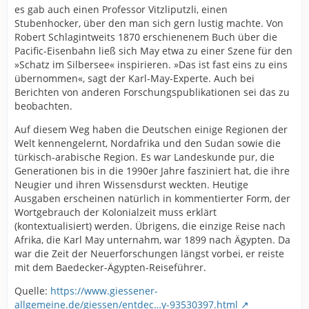
es gab auch einen Professor Vitzliputzli, einen
Stubenhocker, über den man sich gern lustig machte. Von
Robert Schlagintweits 1870 erschienenem Buch über die
Pacific-Eisenbahn ließ sich May etwa zu einer Szene für den
»Schatz im Silbersee« inspirieren. »Das ist fast eins zu eins
übernommen«, sagt der Karl-May-Experte. Auch bei
Berichten von anderen Forschungspublikationen sei das zu
beobachten.
Auf diesem Weg haben die Deutschen einige Regionen der
Welt kennengelernt, Nordafrika und den Sudan sowie die
türkisch-arabische Region. Es war Landeskunde pur, die
Generationen bis in die 1990er Jahre fasziniert hat, die ihre
Neugier und ihren Wissensdurst weckten. Heutige
Ausgaben erscheinen natürlich in kommentierter Form, der
Wortgebrauch der Kolonialzeit muss erklärt
(kontextualisiert) werden. Übrigens, die einzige Reise nach
Afrika, die Karl May unternahm, war 1899 nach Ägypten. Da
war die Zeit der Neuerforschungen längst vorbei, er reiste
mit dem Baedecker-Ägypten-Reiseführer.
Quelle:
https://www.giessener-
allgemeine.de/giessen/entdec…y-93530397.html