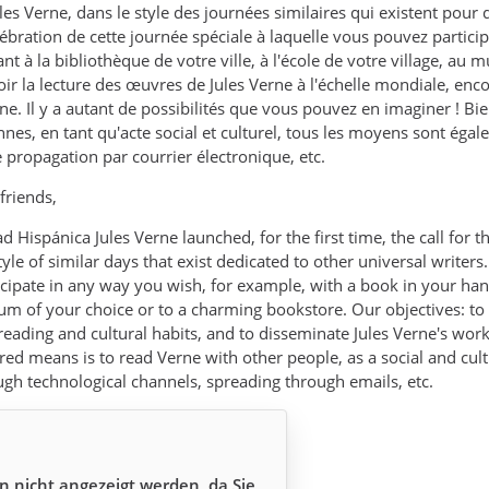
Jules Verne, dans le style des journées similaires qui existent po
ébration de cette journée spéciale à laquelle vous pouvez partic
t à la bibliothèque de votre ville, à l'école de votre village, au
ir la lecture des œuvres de Jules Verne à l'échelle mondiale, enco
ne. Il y a autant de possibilités que vous pouvez en imaginer ! Bie
nes, en tant qu'acte social et culturel, tous les moyens sont égal
 propagation par courrier électronique, etc.
riends,
d Hispánica Jules Verne launched, for the first time, the call for 
tyle of similar days that exist dedicated to other universal writers
cipate in any way you wish, for example, with a book in your hand,
eum of your choice or to a charming bookstore. Our objectives: to
 reading and cultural habits, and to disseminate Jules Verne's wo
red means is to read Verne with other people, as a social and cult
ugh technological channels, spreading through emails, etc.
n nicht angezeigt werden, da Sie