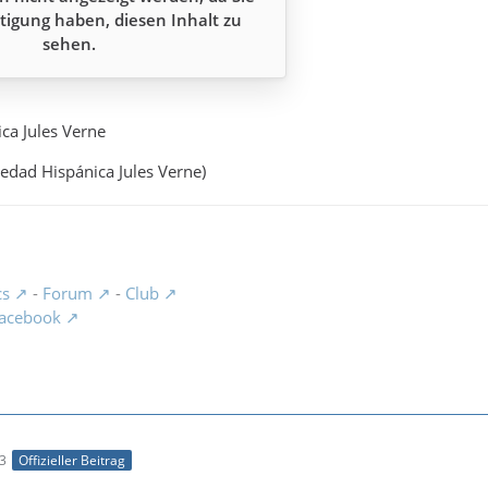
tigung haben, diesen Inhalt zu
sehen.
ca Jules Verne
iedad Hispánica Jules Verne)
cs
-
Forum
-
Club
acebook
03
Offizieller Beitrag