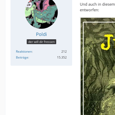
Und auch in diesem 
entworfen:
Poldi
der will dir fressen
Reaktionen
212
Beiträge
15.352