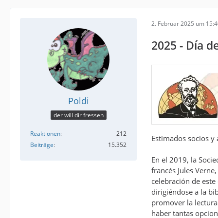
2. Februar 2025 um 15:
2025 - Día d
Poldi
der will dir fressen
Reaktionen
212
Estimados socios y
Beiträge
15.352
En el 2019, la Socie
francés Jules Verne
celebración de este
dirigiéndose a la bi
promover la lectura 
haber tantas opcion