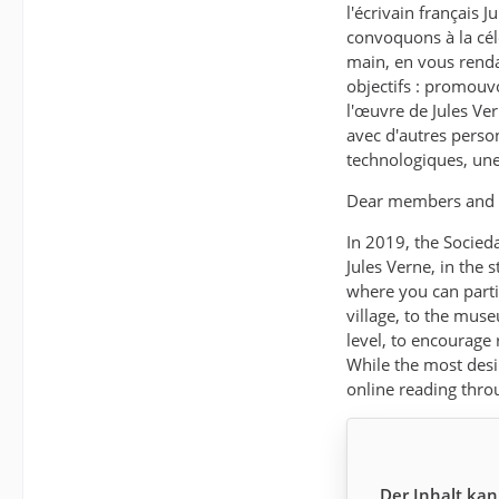
l'écrivain français 
convoquons à la cél
main, en vous rendan
objectifs : promouvo
l'œuvre de Jules Ver
avec d'autres person
technologiques, une
Dear members and f
In 2019, the Socieda
Jules Verne, in the s
where you can parti
village, to the mus
level, to encourage
While the most desi
online reading thro
Der Inhalt kan