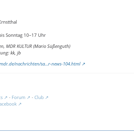
rnstthal
 bis Sonntag 10–17 Uhr
en, MDR KULTUR (Mario Süßenguth)
ung: kk, jb
.mdr.de/nachrichten/sa…r-news-104.html
cs
-
Forum
-
Club
acebook