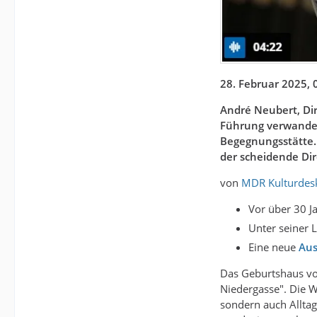
28. Februar 2025, 
André Neubert, Dir
Führung verwandel
Begegnungsstätte. S
der scheidende Di
von
MDR Kulturdes
Vor über 30 
Unter seiner 
Eine neue
Aus
Das Geburtshaus vo
Niedergasse". Die W
sondern auch Alltags