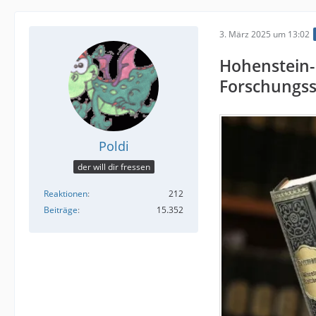
3. März 2025 um 13:02
Hohenstein-
Forschungss
Poldi
der will dir fressen
Reaktionen
212
Beiträge
15.352