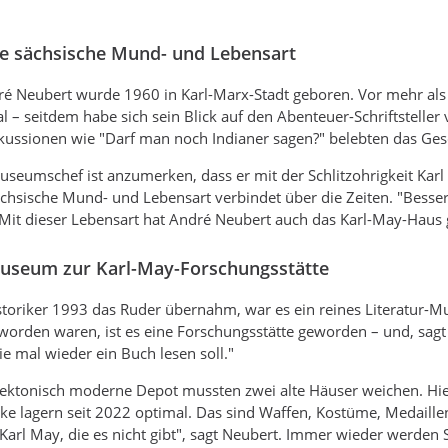
ie sächsische Mund- und Lebensart
é Neubert wurde 1960 in Karl-Marx-Stadt geboren. Vor mehr als 
l – seitdem habe sich sein Blick auf den Abenteuer-Schriftsteller
kussionen wie "Darf man noch Indianer sagen?" belebten das Ges
seumschef ist anzumerken, dass er mit der Schlitzohrigkeit Kar
chsische Mund- und Lebensart verbindet über die Zeiten. "Besse
. Mit dieser Lebensart hat André Neubert auch das Karl-May-Haus g
useum zur Karl-May-Forschungsstätte
Historiker 1993 das Ruder übernahm, war es ein reines Literat
orden waren, ist es eine Forschungsstätte geworden – und, sagt 
ie mal wieder ein Buch lesen soll."
itektonisch moderne Depot mussten zwei alte Häuser weichen. 
e lagern seit 2022 optimal. Das sind Waffen, Kostüme, Medaille
Karl May, die es nicht gibt", sagt Neubert. Immer wieder werden 