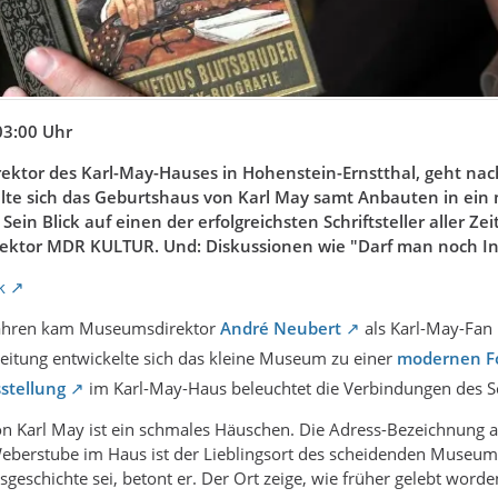
03:00 Uhr
ektor des Karl-May-Hauses in Hohenstein-Ernstthal, geht nac
te sich das Geburtshaus von Karl May samt Anbauten in ei
ein Blick auf einen der erfolgreichsten Schriftsteller aller Zei
rektor MDR KULTUR. Und: Diskussionen wie "Darf man noch In
k
Jahren kam Museumsdirektor
André Neubert
als Karl-May-Fan 
Leitung entwickelte sich das kleine Museum zu einer
modernen Fo
stellung
im Karl-May-Haus beleuchtet die Verbindungen des Sch
n Karl May ist ein schmales Häuschen. Die Adress-Bezeichnung au
eberstube im Haus ist der Lieblingsort des scheidenden Museumsl
geschichte sei, betont er. Der Ort zeige, wie früher gelebt worde