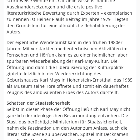
schrittweise Wende ein: Offizielle wissenschaftliche
Auseinandersetzungen und die erste positive
literaturkritische Bewertung durch Experten – exemplarisch
zu nennen ist Heiner Plauls Beitrag im Jahre 1979 – legten
den Grundstein für eine allmähliche Rehabilitierung des
Autors.
Der eigentliche Wendepunkt kam in den frühen 1980er
Jahren: Mit verstärkten medientechnischen Aktivitäten im
Fernsehen und Hörfunk kam es zu einer heimlichen, aber
spürbaren Wiederbelebung der Karl-May-Kultur. Die
Öffnung und damit die Liberalisierung der Kulturpolitik
gipfelte letztlich in der Wiedererrichtung des
Geburtshauses Karl Mays in Hohenstein-Ernstthal, das 1985
als Museum seine Tore öffnete und somit ein dauerhaftes
Zeugnis des ambivalenten Erbes des Autors darstellt.
Schatten der Staatssicherheit
Selbst in dieser Phase der Öffnung ließ sich Karl May nicht
gänzlich der ideologischen Bevormundung entziehen. Die
Stasi, das berüchtigte Ministerium für Staatssicherheit,
nahm die Faszination um den Autor zum Anlass, auch die
literarische Szene zu überwachen. Spitzel mit Decknamen