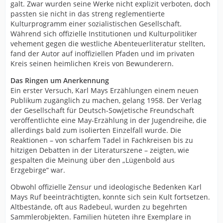
galt. Zwar wurden seine Werke nicht explizit verboten, doch
passten sie nicht in das streng reglementierte
Kulturprogramm einer sozialistischen Gesellschaft.
Während sich offizielle Institutionen und Kulturpolitiker
vehement gegen die westliche Abenteuerliteratur stellten,
fand der Autor auf inoffiziellen Pfaden und im privaten
Kreis seinen heimlichen Kreis von Bewunderern.
Das Ringen um Anerkennung
Ein erster Versuch, Karl Mays Erzählungen einem neuen
Publikum zugänglich zu machen, gelang 1958. Der Verlag
der Gesellschaft für Deutsch-Sowjetische Freundschaft
veröffentlichte eine May-Erzählung in der Jugendreihe, die
allerdings bald zum isolierten Einzelfall wurde. Die
Reaktionen – von scharfem Tadel in Fachkreisen bis zu
hitzigen Debatten in der Literaturszene – zeigten, wie
gespalten die Meinung über den „Lügenbold aus
Erzgebirge“ war.
Obwohl offizielle Zensur und ideologische Bedenken Karl
Mays Ruf beeinträchtigten, konnte sich sein Kult fortsetzen.
Altbestände, oft aus Radebeul, wurden zu begehrten
Sammlerobjekten. Familien hüteten ihre Exemplare in