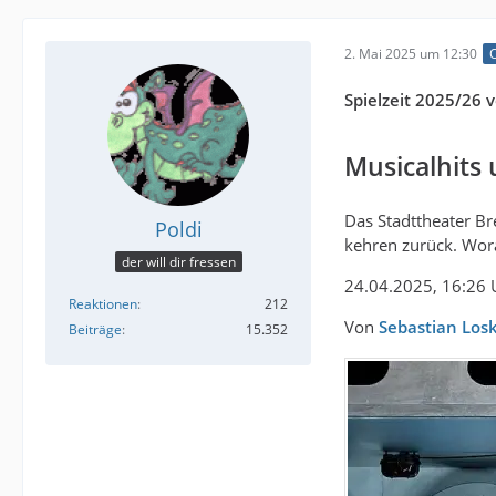
2. Mai 2025 um 12:30
O
Spielzeit 2025/26 v
Musicalhits
Das Stadttheater Br
Poldi
kehren zurück. Wor
der will dir fressen
24.04.2025, 16:26 
Reaktionen
212
Von
Sebastian Los
Beiträge
15.352