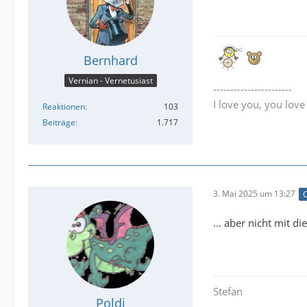
Bernhard
Vernian - Vernetusiast
-----------------------
I love you, you lov
Reaktionen
103
Beiträge
1.717
3. Mai 2025 um 13:27
O
... aber nicht mit d
Stefan
Poldi