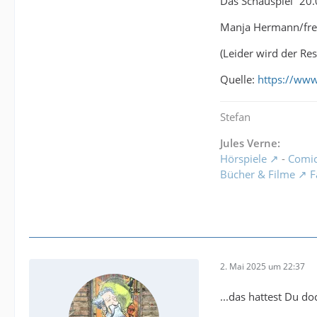
Das Schauspiel ”20
Manja Hermann/fre
(Leider wird der Res
Quelle:
https://www
Stefan
Jules Verne:
Hörspiele
-
Comi
Bücher & Filme
F
2. Mai 2025 um 22:37
...das hattest Du do