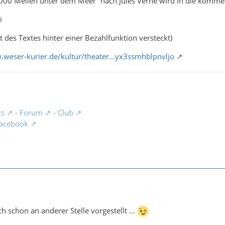
.000 Meilen unter dem Meer” nach Jules Verne wird in die komm
i
t des Textes hinter einer Bezahlfunktion versteckt)
.weser-kurier.de/kultur/theater…yx3ssmhblpnvljo
cs
-
Forum
-
Club
acebook
ch schon an anderer Stelle vorgestellt ...