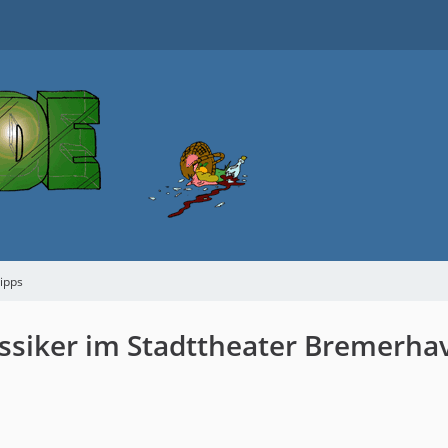
tipps
ssiker im Stadttheater Bremerha