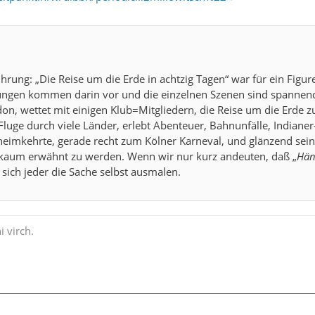
ührung: „Die Reise um die Erde in achtzig Tagen“ war für ein Figu
ngen kommen darin vor und die einzelnen Szenen sind spannend u
on, wettet mit einigen Klub=Mitgliedern, die Reise um die Erde zu
luge durch viele Länder, erlebt Abenteuer, Bahnunfälle, Indianer-U
heimkehrte, gerade recht zum Kölner Karneval, und glänzend sein
l kaum erwähnt zu werden. Wenn wir nur kurz andeuten, daß „
Hän
 sich jeder die Sache selbst ausmalen.
i virch.