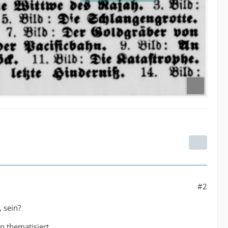
#2
 sein?
n thematisiert.