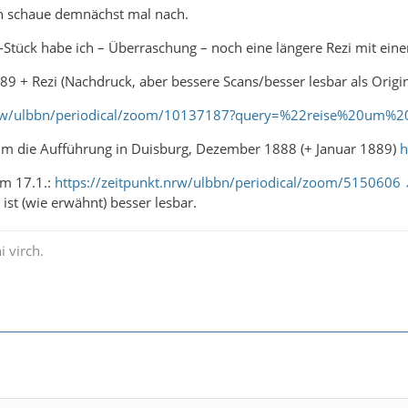
ch schaue demnächst mal nach.
Stück habe ich – Überraschung – noch eine längere Rezi mit einer
89 + Rezi (Nachdruck, aber bessere Scans/besser lesbar als Origin
t.nrw/ulbbn/periodical/zoom/10137187?query=%22reise%20um
 um die Aufführung in Duisburg, Dezember 1888 (+ Januar 1889)
h
om 17.1.:
https://zeitpunkt.nrw/ulbbn/periodical/zoom/5150606
ist (wie erwähnt) besser lesbar.
i virch.