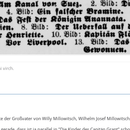
i virch.
te der Großvater von Willy Millowitsch, Wilhelm Josef Millowitsch,
gerade, dass ist ja parallel in "Die Kinder des Capitän Grant" scho