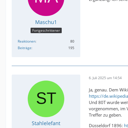
Maschu1
Fortgeschrittener
Reaktionen
80
Beiträge
195
6. Juli 2025 um 14:54
Ja, genau. Dem Wik
https://de.wikipedi
Und 80T wurde weit
vorgenommen, im Ver
Treffer zu geben.
Stahlelefant
Düsseldorf 1896:
h