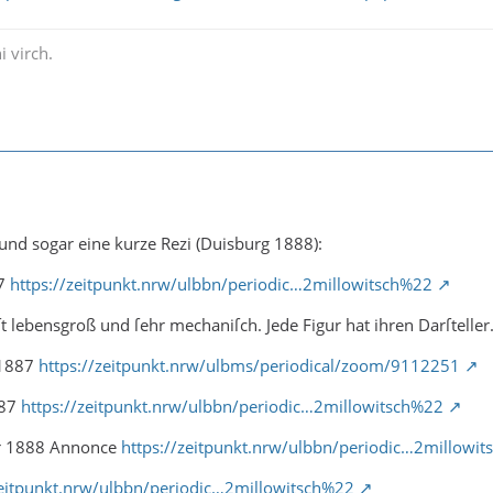
i virch.
und sogar eine kurze Rezi (Duisburg 1888):
87
https://zeitpunkt.nrw/ulbbn/periodic…2millowitsch%22
ſt lebensgroß und ſehr mechaniſch. Jede Figur hat ihren Darſteller.
 1887
https://zeitpunkt.nrw/ulbms/periodical/zoom/9112251
887
https://zeitpunkt.nrw/ulbbn/periodic…2millowitsch%22
r 1888 Annonce
https://zeitpunkt.nrw/ulbbn/periodic…2millowi
zeitpunkt.nrw/ulbbn/periodic…2millowitsch%22