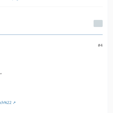
#4
“
tsch%22