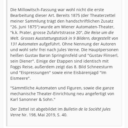
Die Millowitsch-Fassung war wohl nicht die erste
Bearbeitung dieser Art. Bereits 1875 (der Theaterzettel
meiner Sammlung trägt den handschriftlichen Zusatz
"26. Juni 1875") wurde am Wiener Automaten-Theater,
"k.k. Prater, grosse Zufahrtstrasse 20",
Die Reise um die
Welt. Grosses Ausstattungsstück in 9 Bildern, dargestellt von
131 Automaten
aufgeführt. Ohne Nennung der Autoren
und wohl sehr frei nach Jules Verne. Die Hauptpersonen
heißen Gustav Baron Springinsfeld und "Gustav Flinserl,
sein Diener". Einige der Etappen sind identisch mit
Foggs Reise, außerdem zeigt das 8. Bild Schneesturm
und "Eispressungen" sowie eine Eisbärenjagd "Im
Eismeere".
"Sämmtliche Automaten und Figuren, sowie die ganze
mechanische Theater-Einrichtung neu angefertigt von
Karl Sanonner & Sohn."
Der Zettel ist abgebildet im
Bulletin de la Société Jules
Verne
Nr. 198, Mai 2019, S. 40.