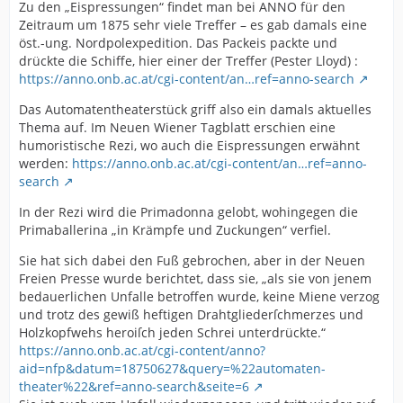
Zu den „Eispressungen“ findet man bei ANNO für den
Zeitraum um 1875 sehr viele Treffer – es gab damals eine
öst.-ung. Nordpolexpedition. Das Packeis packte und
drückte die Schiffe, hier einer der Treffer (Pester Lloyd) :
https://anno.onb.ac.at/cgi-content/an…ref=anno-search
Das Automatentheaterstück griff also ein damals aktuelles
Thema auf. Im Neuen Wiener Tagblatt erschien eine
humoristische Rezi, wo auch die Eispressungen erwähnt
werden:
https://anno.onb.ac.at/cgi-content/an…ref=anno-
search
In der Rezi wird die Primadonna gelobt, wohingegen die
Primaballerina „in Krämpfe und Zuckungen“ verfiel.
Sie hat sich dabei den Fuß gebrochen, aber in der Neuen
Freien Presse wurde berichtet, dass sie, „als sie von jenem
bedauerlichen Unfalle betroffen wurde, keine Miene verzog
und trotz des gewiß heftigen Drahtgliederſchmerzes und
Holzkopfwehs heroiſch jeden Schrei unterdrückte.“
https://anno.onb.ac.at/cgi-content/anno?
aid=nfp&datum=18750627&query=%22automaten-
theater%22&ref=anno-search&seite=6