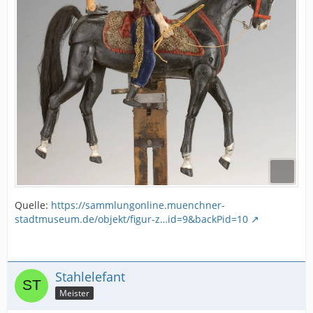
Quelle:
https://sammlungonline.muenchner-
stadtmuseum.de/objekt/figur-z…id=9&backPid=10
Stahlelefant
Meister