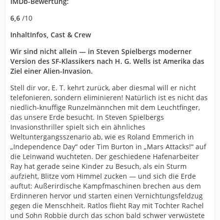
IMDb-Bewertung:
6,6
/10
InhaltInfos, Cast & Crew
Wir sind nicht allein — in Steven Spielbergs moderner
Version des SF-Klassikers nach H. G. Wells ist Amerika das
Ziel einer Alien-Invasion.
Stell dir vor, E. T. kehrt zurück, aber diesmal will er nicht
telefonieren, sondern eliminieren! Natürlich ist es nicht das
niedlich-knuffige Runzelmännchen mit dem Leuchtfinger,
das unsere Erde besucht. In Steven Spielbergs
Invasionsthriller spielt sich ein ähnliches
Weltuntergangsszenario ab, wie es Roland Emmerich in
„Independence Day“ oder Tim Burton in „Mars Attacks!“ auf
die Leinwand wuchteten. Der geschiedene Hafenarbeiter
Ray hat gerade seine Kinder zu Besuch, als ein Sturm
aufzieht, Blitze vom Himmel zucken — und sich die Erde
auftut: Außerirdische Kampfmaschinen brechen aus dem
Erdinneren hervor und starten einen Vernichtungsfeldzug
gegen die Menschheit. Ratlos flieht Ray mit Tochter Rachel
und Sohn Robbie durch das schon bald schwer verwüstete