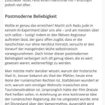
Zuschauer flutet, reißt einen manchmal mit – erschöpft
jedoch viel öfter.
Postmoderne Beliebigkeit
Wollte er genau das erreichen? Macht sich Radu Jude in
seinem KI-Experiment über uns alle – und am meisten über
sich selbst – lustig? Indem er den fiktiven Regisseur
auftreten lässt, der ganz offen zugibt, dass er die
Geschichten nur ohne Herzblut hinrotzt, versucht er den
Vorwurf der mangelnden Mühe selbstironisch
vorwegzunehmen. Doch hinter dieser postmodernen
Beliebigkeit verbergen sich oft genug Ideen, die es wert
gewesen wären, weiterverfolgt zu werden.
Man möchte mehr darüber wissen, warum der historische
Vlad III., besser bekannt als Vlad der Pfähler, heute eine
Ikone der rumänischen Rechten ist. Stattdessen wundert er
sich, warum sein einstiger Wohnsitz inzwischen eine
Touristenattraktion ist. Ursprünglich hätte der Film
Dracula
Park
heißen sollen, in Anlehnung an eine kontroverse Idee
der rumänischen Regierung, die nie umgesetzt wurde: eine
Art Disneyland über den Vampirmythos. Auserzählt wird