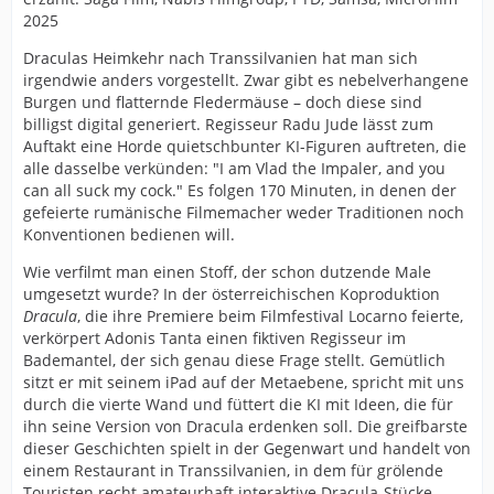
2025
Draculas Heimkehr nach Transsilvanien hat man sich
irgendwie anders vorgestellt. Zwar gibt es nebelverhangene
Burgen und flatternde Fledermäuse – doch diese sind
billigst digital generiert. Regisseur Radu Jude lässt zum
Auftakt eine Horde quietschbunter KI-Figuren auftreten, die
alle dasselbe verkünden: "I am Vlad the Impaler, and you
can all suck my cock." Es folgen 170 Minuten, in denen der
gefeierte rumänische Filmemacher weder Traditionen noch
Konventionen bedienen will.
Wie verfilmt man einen Stoff, der schon dutzende Male
umgesetzt wurde? In der österreichischen Koproduktion
Dracula
, die ihre Premiere beim Filmfestival Locarno feierte,
verkörpert Adonis Tanta einen fiktiven Regisseur im
Bademantel, der sich genau diese Frage stellt. Gemütlich
sitzt er mit seinem iPad auf der Metaebene, spricht mit uns
durch die vierte Wand und füttert die KI mit Ideen, die für
ihn seine Version von Dracula erdenken soll. Die greifbarste
dieser Geschichten spielt in der Gegenwart und handelt von
einem Restaurant in Transsilvanien, in dem für grölende
Touristen recht amateurhaft interaktive Dracula-Stücke