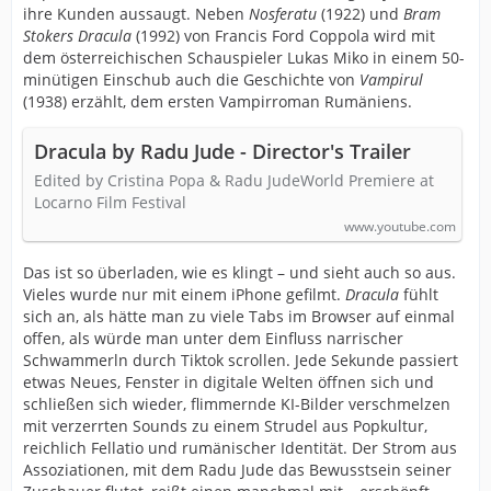
ihre Kunden aussaugt. Neben
Nosferatu
(1922) und
Bram
Stokers Dracula
(1992) von Francis Ford Coppola wird mit
dem österreichischen Schauspieler Lukas Miko in einem 50-
minütigen Einschub auch die Geschichte von
Vampirul
(1938) erzählt, dem ersten Vampirroman Rumäniens.
Dracula by Radu Jude - Director's Trailer
Edited by Cristina Popa & Radu JudeWorld Premiere at
Locarno Film Festival
www.youtube.com
Das ist so überladen, wie es klingt – und sieht auch so aus.
Vieles wurde nur mit einem iPhone gefilmt.
Dracula
fühlt
sich an, als hätte man zu viele Tabs im Browser auf einmal
offen, als würde man unter dem Einfluss narrischer
Schwammerln durch Tiktok scrollen. Jede Sekunde passiert
etwas Neues, Fenster in digitale Welten öffnen sich und
schließen sich wieder, flimmernde KI-Bilder verschmelzen
mit verzerrten Sounds zu einem Strudel aus Popkultur,
reichlich Fellatio und rumänischer Identität. Der Strom aus
Assoziationen, mit dem Radu Jude das Bewusstsein seiner