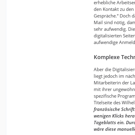
erhebliche Arbeitse
den Kontakt zu den 
Gespräche.“ Doch da
Mail sind nötig, da
sehr aufwendig. Die
digitalisierten Sei
aufwendige Anmeld
Komplexe Techni
Aber die Digitalisi
liegt jedoch im näch
Mitarbeiterin der 
mit ihrer ungewöhn
spezifische Progra
Titelseite des Wilh
französische Schrif
wenigen Klicks hera
Tageblatts ein. Dur
wäre diese manuell