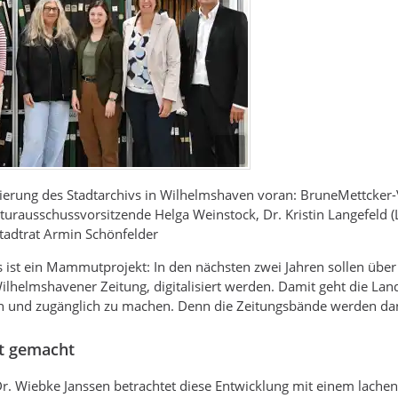
sierung des Stadtarchivs in Wilhelmshaven voran: BruneMettcker-Ve
turausschussvorsitzende Helga Weinstock, Dr. Kristin Langefeld (
tadtrat Armin Schönfelder
s ist ein Mammutprojekt: In den nächsten zwei Jahren sollen übe
ilhelmshavener Zeitung, digitalisiert werden. Damit geht die Lan
und zugänglich zu machen. Denn die Zeitungsbände werden dann f
ht gemacht
 Dr. Wiebke Janssen betrachtet diese Entwicklung mit einem lach