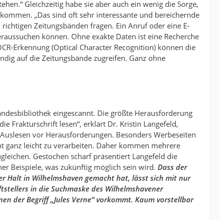
ehen.“ Gleichzeitig habe sie aber auch ein wenig die Sorge,
 kommen. „Das sind oft sehr interessante und bereichernde
richtigen Zeitungsbänden fragen. Ein Anruf oder eine E-
heraussuchen können. Ohne exakte Daten ist eine Recherche
 OCR-Erkennung (Optical Character Recognition) können die
ändig auf die Zeitungsbände zugreifen. Ganz ohne
 Landesbibliothek eingescannt. Die größte Herausforderung
 Frakturschrift lesen“, erklärt Dr. Kristin Langefeld,
im Auslesen vor Herausforderungen. Besonders Werbeseiten
ht ganz leicht zu verarbeiten. Daher kommen mehrere
eichen. Gestochen scharf präsentiert Langefeld die
er Beispiele, was zukünftig möglich sein wird.
Dass der
er Halt in Wilhelmshaven gemacht hat, lässt sich mit nur
ftstellers in die Suchmaske des Wilhelmshavener
enen der Begriff „Jules Verne“ vorkommt. Kaum vorstellbar