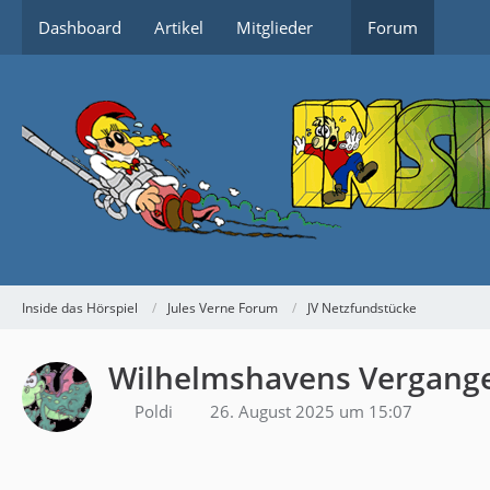
Dashboard
Artikel
Mitglieder
Forum
Inside das Hörspiel
Jules Verne Forum
JV Netzfundstücke
Wilhelmshavens Vergangen
Poldi
26. August 2025 um 15:07