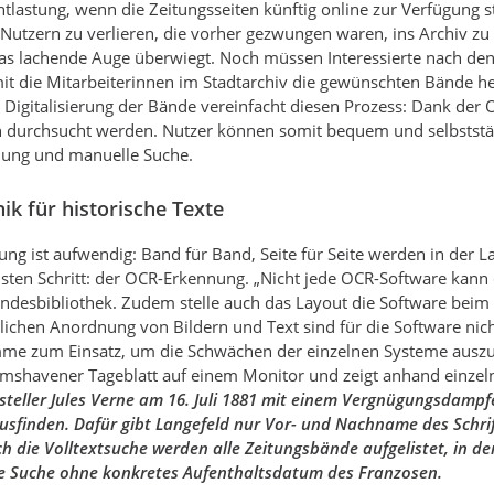
ntlastung, wenn die Zeitungsseiten künftig online zur Verfügung st
Nutzern zu verlieren, die vorher gezwungen waren, ins Archiv zu
s lachende Auge überwiegt. Noch müssen Interessierte nach den 
mit die Mitarbeiterinnen im Stadtarchiv die gewünschten Bände 
 Digitalisierung der Bände vereinfacht diesen Prozess: Dank der
ten durchsucht werden. Nutzer können somit bequem und selbstst
ung und manuelle Suche.
k für historische Texte
erung ist aufwendig: Band für Band, Seite für Seite werden in der
sten Schritt: der OCR-Erkennung. „Nicht jede OCR-Software kann die
Landesbibliothek. Zudem stelle auch das Layout die Software be
lichen Anordnung von Bildern und Text sind für die Software nic
mme zum Einsatz, um die Schwächen der einzelnen Systeme auszugl
elmshavener Tageblatt auf einem Monitor und zeigt anhand einzeln
tsteller Jules Verne am 16. Juli 1881 mit einem Vergnügungsdampf
usfinden. Dafür gibt Langefeld nur Vor- und Nachname des Schri
ch die Volltextsuche werden alle Zeitungsbände aufgelistet, in d
e Suche ohne konkretes Aufenthaltsdatum des Franzosen.