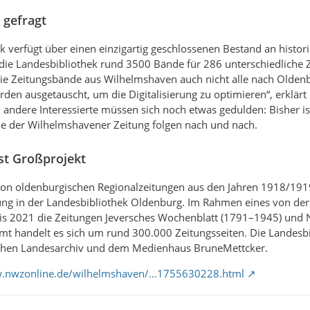
 gefragt
k verfügt über einen einzigartig geschlossenen Bestand an hist
ie Landesbibliothek rund 3500 Bände für 286 unterschiedliche Z
 die Zeitungsbände aus Wilhelmshaven auch nicht alle nach Olden
den ausgetauscht, um die Digitalisierung zu optimieren“, erklärt D
andere Interessierte müssen sich noch etwas gedulden: Bisher ist
de der Wilhelmshavener Zeitung folgen nach und nach.
ist Großprojekt
von oldenburgischen Regionalzeitungen aus den Jahren 1918/1919
erung in der Landesbibliothek Oldenburg. Im Rahmen eines von de
s 2021 die Zeitungen Jeversches Wochenblatt (1791–1945) und N
esamt handelt es sich um rund 300.000 Zeitungsseiten. Die Lande
chen Landesarchiv und dem Medienhaus BruneMettcker.
w.nwzonline.de/wilhelmshaven/…1755630228.html