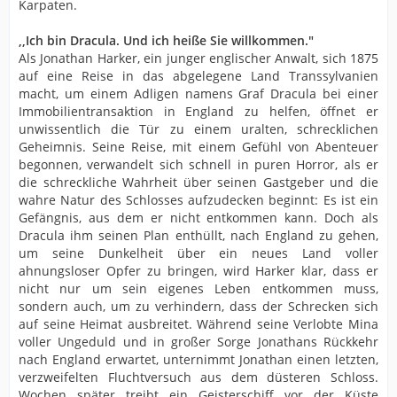
Karpaten.
,,Ich bin Dracula. Und ich heiße Sie willkommen."
Als Jonathan Harker, ein junger englischer Anwalt, sich 1875
auf eine Reise in das abgelegene Land Transsylvanien
macht, um einem Adligen namens Graf Dracula bei einer
Immobilientransaktion in England zu helfen, öffnet er
unwissentlich die Tür zu einem uralten, schrecklichen
Geheimnis. Seine Reise, mit einem Gefühl von Abenteuer
begonnen, verwandelt sich schnell in puren Horror, als er
die schreckliche Wahrheit über seinen Gastgeber und die
wahre Natur des Schlosses aufzudecken beginnt: Es ist ein
Gefängnis, aus dem er nicht entkommen kann. Doch als
Dracula ihm seinen Plan enthüllt, nach England zu gehen,
um seine Dunkelheit über ein neues Land voller
ahnungsloser Opfer zu bringen, wird Harker klar, dass er
nicht nur um sein eigenes Leben entkommen muss,
sondern auch, um zu verhindern, dass der Schrecken sich
auf seine Heimat ausbreitet. Während seine Verlobte Mina
voller Ungeduld und in großer Sorge Jonathans Rückkehr
nach England erwartet, unternimmt Jonathan einen letzten,
verzweifelten Fluchtversuch aus dem düsteren Schloss.
Wochen später treibt ein Geisterschiff vor der Küste