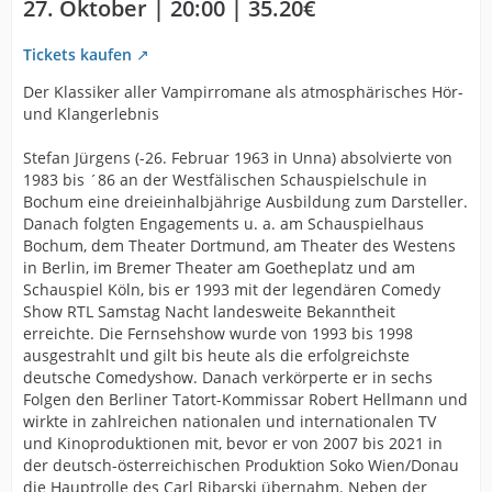
27. Oktober | 20:00 | 35.20€
Tickets kaufen
Der Klassiker aller Vampirromane als atmosphärisches Hör-
und Klangerlebnis
Stefan Jürgens (-26. Februar 1963 in Unna) absolvierte von
1983 bis ´86 an der Westfälischen Schauspielschule in
Bochum eine dreieinhalbjährige Ausbildung zum Darsteller.
Danach folgten Engagements u. a. am Schauspielhaus
Bochum, dem Theater Dortmund, am Theater des Westens
in Berlin, im Bremer Theater am Goetheplatz und am
Schauspiel Köln, bis er 1993 mit der legendären Comedy
Show RTL Samstag Nacht landesweite Bekanntheit
erreichte. Die Fernsehshow wurde von 1993 bis 1998
ausgestrahlt und gilt bis heute als die erfolgreichste
deutsche Comedyshow. Danach verkörperte er in sechs
Folgen den Berliner Tatort-Kommissar Robert Hellmann und
wirkte in zahlreichen nationalen und internationalen TV
und Kinoproduktionen mit, bevor er von 2007 bis 2021 in
der deutsch-österreichischen Produktion Soko Wien/Donau
die Hauptrolle des Carl Ribarski übernahm. Neben der