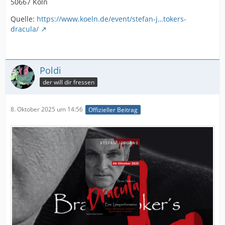
50667 Köln
Quelle:
https://www.koeln.de/event/stefan-j…tokers-
dracula/
Poldi
der will dir fressen
8. Oktober 2025 um 14:56
Offizieller Beitrag