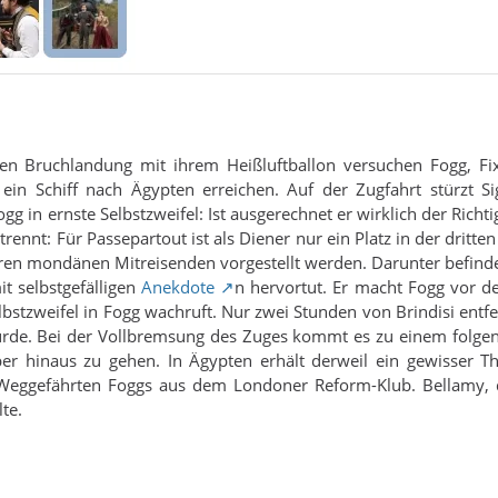
len Bruchlandung mit ihrem Heißluftballon versuchen Fogg, F
e ein Schiff nach Ägypten erreichen. Auf der Zugfahrt stürzt S
ogg in ernste Selbstzweifel: Ist ausgerechnet er wirklich der Rich
rennt: Für Passepartout ist als Diener nur ein Platz in der drit
hren mondänen Mitreisenden vorgestellt werden. Darunter befinde
it selbstgefälligen
Anekdote
n hervortut. Er macht Fogg vor d
stzweifel in Fogg wachruft. Nur zwei Stunden von Brindisi entfe
urde. Bei der Vollbremsung des Zuges kommt es zu einem folgens
er hinaus zu gehen. In Ägypten erhält derweil ein gewisser 
eggefährten Foggs aus dem Londoner Reform-Klub. Bellamy, de
te.