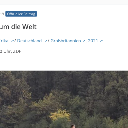
:19
Offizieller Beitrag
 um die Welt
frika
/
Deutschland
/
Großbritannien
,
2021
10 Uhr, ZDF