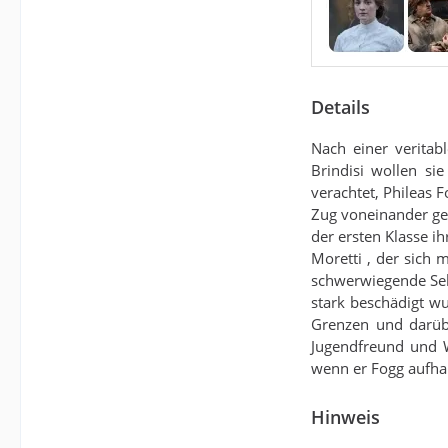
Details
Nach einer veritab
Brindisi wollen si
verachtet, Phileas F
Zug voneinander get
der ersten Klasse i
Moretti , der sich m
schwerwiegende Selb
stark beschädigt w
Grenzen und darüb
Jugendfreund und W
wenn er Fogg aufhal
Hinweis