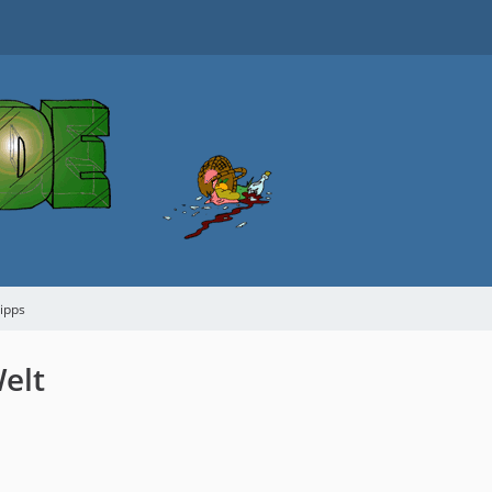
tipps
elt