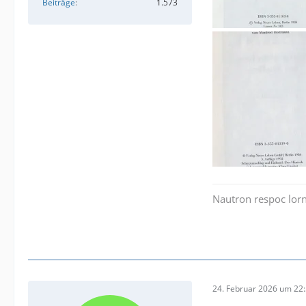
Beiträge
1.573
Nautron respoc lorn
24. Februar 2026 um 22