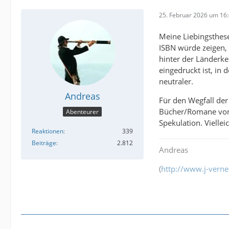
25. Februar 2026 um 16
Meine Liebingsthese
ISBN würde zeigen, 
hinter der Länderke
eingedruckt ist, in
neutraler.
Andreas
Für den Wegfall de
Bücher/Romane von 
Abenteurer
Spekulation. Viellei
Reaktionen
339
Beiträge
2.812
Andreas
(
http://www.j-verne