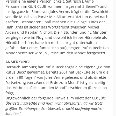
Person eine eigene Persönlichkeit. Satirisch („Auf 6
Personen im GUN CLUB kommen insgesamt 2 Beine!“) und
lustig, ganz im Sinne von Jules Verne, trägt er die Geschichte
vor, die Musik von Parviz Mir-Ali unterstützt ihn dabei nach
Kräften. Besonderen Spaß machen die Dialoge. Eines der
Highlights ist sicher das Wortgefecht zwischen Michel
Ardan und Kapitän Nicholl. Die 4 Stunden und 42 Minuten
vergingen wie im Flug, und obwohl ich lieber Hörspiele als
Hörbücher höre, habe ich mich sehr gut unterhalten
gefühlt, dank eines fantastisch aufgelegten Rufus Beck! Das
Mondabenteuer wird in „Reise um den Mond“ fortgesetzt.
ANMERKUNG
:
HörbuchHamburg hat Rufus Beck sogar eine eigene „Edition
Rufus Beck“ gewidmet. Bereits 2001 hat Beck „Reise um die
Erde in 80 Tagen“ von Jules Verne gelesen, und als direkte
Fortsetzung von „Von der Erde zum Mond“ ist gleichzeitig
das Hörbuch „Reise um den Mond“ erschienen (Rezension
folgt).
Ungewöhnlich der folgende Hinweis im Inlett der CD:
„Die
Übersetzungsrechte sind noch nicht abgegolten, da wir trotz
größter Bemühungen den Übersetzer nicht ausfindig machen
konnten.“