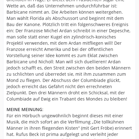
Wette an, daß das Unternehmen undurchführbar ist:
Barbicane nimmt an. Die Arbeiten können weitergehen.
Man wählt Florida als Abschussort und beginnt mit dem
Bau der Kanone. Plötzlich tritt ein folgenschweres Ereignis
ein: Der Franzose Michel Ardan schreibt in einer Depesche,
man solle statt einer Kugel ein zylindrisch-konisches
Projektil verwenden, mit dem Ardan mitfliegen will! Der
Franzose erreicht Amerika und bei der öffentlichen
Vorstellung seiner Idee kommt es zum Eklat zwischen
Barbicane und Nicholl: Man will sich duellieren! Ardan
jedoch schafft es, den Streit zwischen den beiden Männern
zu schlichten und überredet sie, mit ihm zusammen zum
Mond zu fliegen. Der Abschuss der Columbiade glückt,
jedoch erreicht das Gefährt nicht den errechneten
Zielpunkt. Den drei Männern droht ein Schicksal, mit der
Columbiade auf Ewig ein Trabant des Mondes zu bleiben!
MEINE MEINUNG
:
Für ein Hörbuch ungewöhnlich beginnt dieses mit einer
Musik, die mich sofort an die Verfilmung „Die tollkühnen
Männer in ihren fliegenden Kisten“ (mit Gert Fröbe) erinnert
hat. Rufus Beck ist prima aufgelegt und verleiht jeder