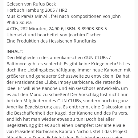
Gelesen von Rufus Beck
HörbuchHamburg 2005 / HR2
Musik: Parviz Mir-Ali, frei nach Kompositionen von John
Philip Sousa
4 CDs, 282 Minuten, 24,90 €, ISBN: 3-89903-303-5
Übersetzt und bearbeitet von Joachim Fischer
Eine Produktion des Hessischen Rundfunks
INHALT
:
Den Mitgliedern des amerikanischen GUN CLUBs /
Baltimore geht es schlecht: Es gibt keine Kriege mehr! Ist es
doch ihre Lieblingsbeschäftigung, immer neue Kanonen mit
größerer und genauerer Schussweite zu entwickeln. Da hat
der Präsident des Clubs, Impey Barbicane, die rettende
Idee: Er will eine Kanone und ein Geschoss entwickeln, um
es auf den Mond zu schießen! Der Vorschlag löst nicht nur
bei den Mitgliedern des GUN CLUBs, sondern auch in ganz
Amerika Begeisterung aus. Es entbrennt eine Diskussion um
die Beschaffenheit der Kugel, der Kanone und des Pulvers,
endlich hat man wieder etwas zu tun! Doch bei aller
Begeisterung gibt es auch einen Dämpfer: Der alte Rivale
von Präsident Barbicane, Kapitän Nicholl, stellt das Projekt
öffentlich in Frage. Er bietet dem Präsidenten sogar eine