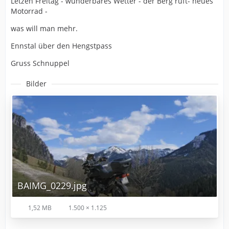
Letzen Freitag - wunderbares Wetter - der Berg ruft- neues
Motorrad -
was will man mehr.
Ennstal über den Hengstpass
Gruss Schnuppel
Bilder
BAIMG_0229.jpg
1,52 MB
1.500 × 1.125