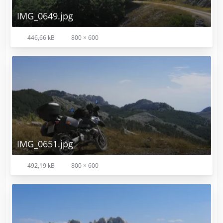
IMG_0649.jpg
446,66 kB
800 × 600
IMG_0651.jpg
492,19 kB
800 × 600