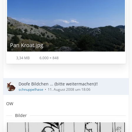
Pan Kroat.jpg
3,34 MB
6.000 × 848
Doofe Bildchen ... (bitte weitermachen)!!
schnuppelhase
11. August 2008 um 18:06
OW
Bilder