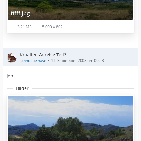
fffff.jpg
3,21 MB
5.000 × 802
Kroatien Anreise Teil2
schnuppelhase
11. September 2008 um 09:53
jep
Bilder