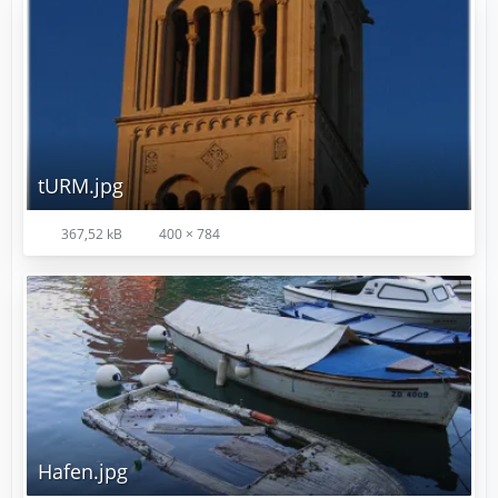
tURM.jpg
367,52 kB
400 × 784
Hafen.jpg