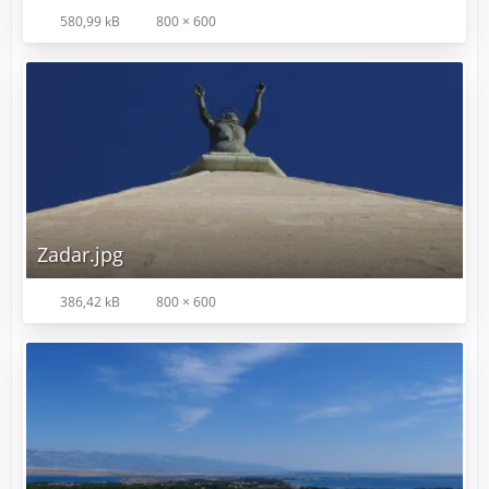
580,99 kB
800 × 600
Zadar.jpg
386,42 kB
800 × 600