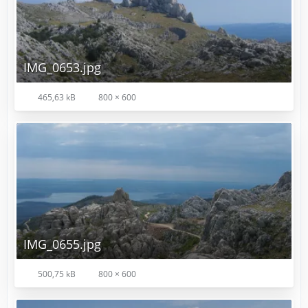
IMG_0653.jpg
465,63 kB
800 × 600
IMG_0655.jpg
500,75 kB
800 × 600