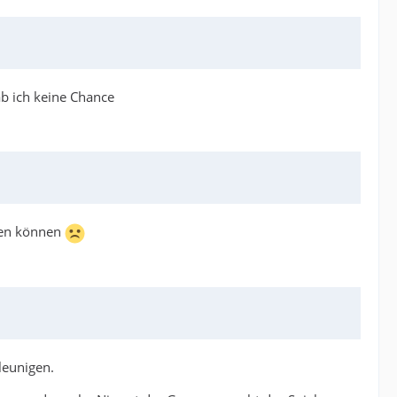
ab ich keine Chance
nden können
leunigen.