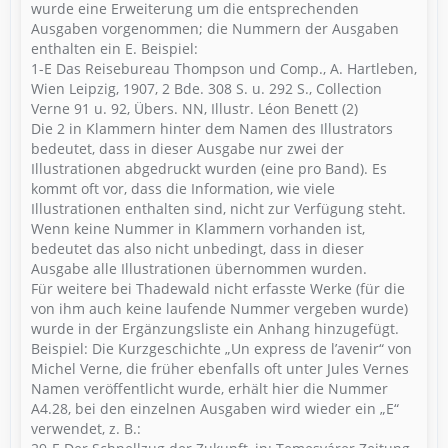
wurde eine Erweiterung um die entsprechenden
Ausgaben vorgenommen; die Nummern der Ausgaben
enthalten ein E. Beispiel:
1-E Das Reisebureau Thompson und Comp., A. Hartleben,
Wien Leipzig, 1907, 2 Bde. 308 S. u. 292 S., Collection
Verne 91 u. 92, Übers. NN, Illustr. Léon Benett (2)
Die 2 in Klammern hinter dem Namen des Illustrators
bedeutet, dass in dieser Ausgabe nur zwei der
Illustrationen abgedruckt wurden (eine pro Band). Es
kommt oft vor, dass die Information, wie viele
Illustrationen enthalten sind, nicht zur Verfügung steht.
Wenn keine Nummer in Klammern vorhanden ist,
bedeutet das also nicht unbedingt, dass in dieser
Ausgabe alle Illustrationen übernommen wurden.
Für weitere bei Thadewald nicht erfasste Werke (für die
von ihm auch keine laufende Nummer vergeben wurde)
wurde in der Ergänzungsliste ein Anhang hinzugefügt.
Beispiel: Die Kurzgeschichte „Un express de l’avenir“ von
Michel Verne, die früher ebenfalls oft unter Jules Vernes
Namen veröffentlicht wurde, erhält hier die Nummer
A4.28, bei den einzelnen Ausgaben wird wieder ein „E“
verwendet, z. B.: