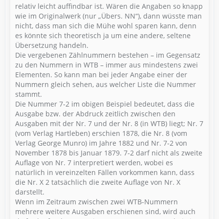
relativ leicht auffindbar ist. Wären die Angaben so knapp
wie im Originalwerk (nur „Übers. NN“), dann wüsste man
nicht, dass man sich die Mühe wohl sparen kann, denn
es könnte sich theoretisch ja um eine andere, seltene
Übersetzung handeln.
Die vergebenen Zählnummern bestehen – im Gegensatz
zu den Nummern in WTB – immer aus mindestens zwei
Elementen. So kann man bei jeder Angabe einer der
Nummern gleich sehen, aus welcher Liste die Nummer
stammt.
Die Nummer 7-2 im obigen Beispiel bedeutet, dass die
Ausgabe bzw. der Abdruck zeitlich zwischen den
Ausgaben mit der Nr. 7 und der Nr. 8 (in WTB) liegt; Nr. 7
(vom Verlag Hartleben) erschien 1878, die Nr. 8 (vom
Verlag George Munro) im Jahre 1882 und Nr. 7-2 von
November 1878 bis Januar 1879. 7-2 darf nicht als zweite
Auflage von Nr. 7 interpretiert werden, wobei es
natürlich in vereinzelten Fällen vorkommen kann, dass
die Nr. X 2 tatsächlich die zweite Auflage von Nr. X
darstellt.
Wenn im Zeitraum zwischen zwei WTB-Nummern
mehrere weitere Ausgaben erschienen sind, wird auch