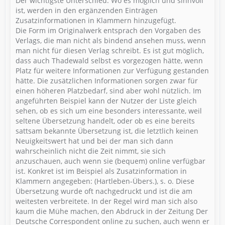
Der wichtigste Unterschied: Wo es möglich und sinnvoll
ist, werden in den ergänzenden Einträgen
Zusatzinformationen in Klammern hinzugefügt.
Die Form im Originalwerk entsprach den Vorgaben des
Verlags, die man nicht als bindend ansehen muss, wenn
man nicht für diesen Verlag schreibt. Es ist gut möglich,
dass auch Thadewald selbst es vorgezogen hätte, wenn
Platz für weitere Informationen zur Verfügung gestanden
hätte. Die zusätzlichen Informationen sorgen zwar für
einen höheren Platzbedarf, sind aber wohl nützlich. Im
angeführten Beispiel kann der Nutzer der Liste gleich
sehen, ob es sich um eine besonders interessante, weil
seltene Übersetzung handelt, oder ob es eine bereits
sattsam bekannte Übersetzung ist, die letztlich keinen
Neuigkeitswert hat und bei der man sich dann
wahrscheinlich nicht die Zeit nimmt, sie sich
anzuschauen, auch wenn sie (bequem) online verfügbar
ist. Konkret ist im Beispiel als Zusatzinformation in
Klammern angegeben: (Hartleben-Übers.), s. o. Diese
Übersetzung wurde oft nachgedruckt und ist die am
weitesten verbreitete. In der Regel wird man sich also
kaum die Mühe machen, den Abdruck in der Zeitung Der
Deutsche Correspondent online zu suchen, auch wenn er