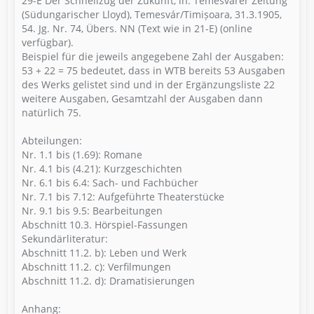
29-E Der Schnellzug der Zukunft, in: Temesvárer Zeitung
(Südungarischer Lloyd), Temesvár/Timișoara, 31.3.1905,
54. Jg. Nr. 74, Übers. NN (Text wie in 21-E) (online
verfügbar).
Beispiel für die jeweils angegebene Zahl der Ausgaben:
53 + 22 = 75 bedeutet, dass in WTB bereits 53 Ausgaben
des Werks gelistet sind und in der Ergänzungsliste 22
weitere Ausgaben, Gesamtzahl der Ausgaben dann
natürlich 75.
Abteilungen:
Nr. 1.1 bis (1.69): Romane
Nr. 4.1 bis (4.21): Kurzgeschichten
Nr. 6.1 bis 6.4: Sach- und Fachbücher
Nr. 7.1 bis 7.12: Aufgeführte Theaterstücke
Nr. 9.1 bis 9.5: Bearbeitungen
Abschnitt 10.3. Hörspiel-Fassungen
Sekundärliteratur:
Abschnitt 11.2. b): Leben und Werk
Abschnitt 11.2. c): Verfilmungen
Abschnitt 11.2. d): Dramatisierungen
Anhang: