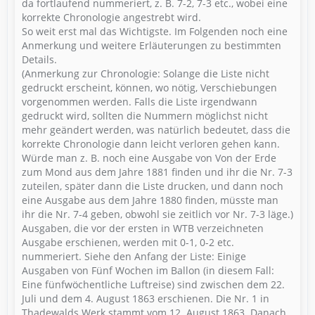
da fortlaufend nummeriert, z. B. 7-2, 7-3 etc., wobei eine
korrekte Chronologie angestrebt wird.
So weit erst mal das Wichtigste. Im Folgenden noch eine
Anmerkung und weitere Erläuterungen zu bestimmten
Details.
(Anmerkung zur Chronologie: Solange die Liste nicht
gedruckt erscheint, können, wo nötig, Verschiebungen
vorgenommen werden. Falls die Liste irgendwann
gedruckt wird, sollten die Nummern möglichst nicht
mehr geändert werden, was natürlich bedeutet, dass die
korrekte Chronologie dann leicht verloren gehen kann.
Würde man z. B. noch eine Ausgabe von Von der Erde
zum Mond aus dem Jahre 1881 finden und ihr die Nr. 7-3
zuteilen, später dann die Liste drucken, und dann noch
eine Ausgabe aus dem Jahre 1880 finden, müsste man
ihr die Nr. 7-4 geben, obwohl sie zeitlich vor Nr. 7-3 läge.)
Ausgaben, die vor der ersten in WTB verzeichneten
Ausgabe erschienen, werden mit 0-1, 0-2 etc.
nummeriert. Siehe den Anfang der Liste: Einige
Ausgaben von Fünf Wochen im Ballon (in diesem Fall:
Eine fünfwöchentliche Luftreise) sind zwischen dem 22.
Juli und dem 4. August 1863 erschienen. Die Nr. 1 in
Thadewalds Werk stammt vom 12. August 1863. Danach