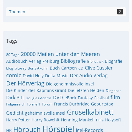
Themen
2
Tags
20000 Meilen unter den Meeren
80 Tage
Bibliografie
Audiobuch Verlag Freiburg
Biografie
Bibliothek
Clive Cussler
Buch
Cartoon
blog
blu-ray
Boris Akunin
CD
comic
Der Audio Verlag
David Holy
Delta Music
Der Hörverlag
Die geheimnisvolle Insel
Die Kinder des Kapitäns Grant
Die letzten Helden
Diogenes
film
Dirk Pitt
DVD
eBook
Fantasy
Festival
Douglas Adams
Francis Durbridge
Geburtstag
Folgenreich
Formel1
Forum
Gruselkabinett
Gedicht
geheimnisvolle Insel
Harry Potter
Harry Rowohlt
Henning Mankell
Holysoft
Hilfe
Hörspiel
Hörbuch
Igel-Records
HR