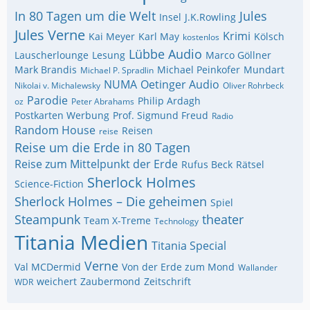
In 80 Tagen um die Welt
Jules
Insel
J.K.Rowling
Jules Verne
Krimi
Kai Meyer
Karl May
Kölsch
kostenlos
Lübbe Audio
Lauscherlounge
Lesung
Marco Göllner
Mark Brandis
Michael Peinkofer
Mundart
Michael P. Spradlin
NUMA
Oetinger Audio
Nikolai v. Michalewsky
Oliver Rohrbeck
Parodie
Philip Ardagh
oz
Peter Abrahams
Postkarten Werbung
Prof. Sigmund Freud
Radio
Random House
Reisen
reise
Reise um die Erde in 80 Tagen
Reise zum Mittelpunkt der Erde
Rufus Beck
Rätsel
Sherlock Holmes
Science-Fiction
Sherlock Holmes – Die geheimen
Spiel
Steampunk
theater
Team X-Treme
Technology
Titania Medien
Titania Special
Verne
Val MCDermid
Von der Erde zum Mond
Wallander
weichert
Zaubermond
Zeitschrift
WDR