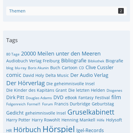
Themen
2
Tags
20000 Meilen unter den Meeren
80 Tage
Bibliografie
Audiobuch Verlag Freiburg
Biografie
Bibliothek
Clive Cussler
Buch
Cartoon
blog
blu-ray
Boris Akunin
CD
comic
Der Audio Verlag
David Holy
Delta Music
Der Hörverlag
Die geheimnisvolle Insel
Die Kinder des Kapitäns Grant
Die letzten Helden
Diogenes
film
Dirk Pitt
DVD
eBook
Fantasy
Festival
Douglas Adams
Francis Durbridge
Geburtstag
Folgenreich
Formel1
Forum
Gruselkabinett
Gedicht
geheimnisvolle Insel
Harry Potter
Harry Rowohlt
Henning Mankell
Holysoft
Hilfe
Hörspiel
Hörbuch
Igel-Records
HR