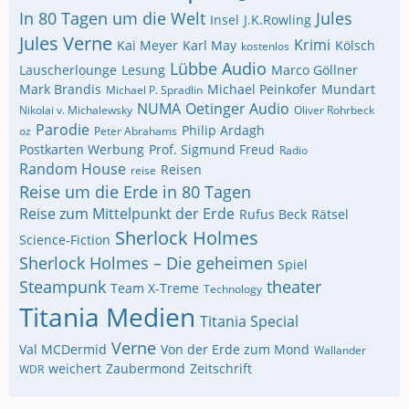
In 80 Tagen um die Welt
Jules
Insel
J.K.Rowling
Jules Verne
Krimi
Kai Meyer
Karl May
Kölsch
kostenlos
Lübbe Audio
Lauscherlounge
Lesung
Marco Göllner
Mark Brandis
Michael Peinkofer
Mundart
Michael P. Spradlin
NUMA
Oetinger Audio
Nikolai v. Michalewsky
Oliver Rohrbeck
Parodie
Philip Ardagh
oz
Peter Abrahams
Postkarten Werbung
Prof. Sigmund Freud
Radio
Random House
Reisen
reise
Reise um die Erde in 80 Tagen
Reise zum Mittelpunkt der Erde
Rufus Beck
Rätsel
Sherlock Holmes
Science-Fiction
Sherlock Holmes – Die geheimen
Spiel
Steampunk
theater
Team X-Treme
Technology
Titania Medien
Titania Special
Verne
Val MCDermid
Von der Erde zum Mond
Wallander
weichert
Zaubermond
Zeitschrift
WDR