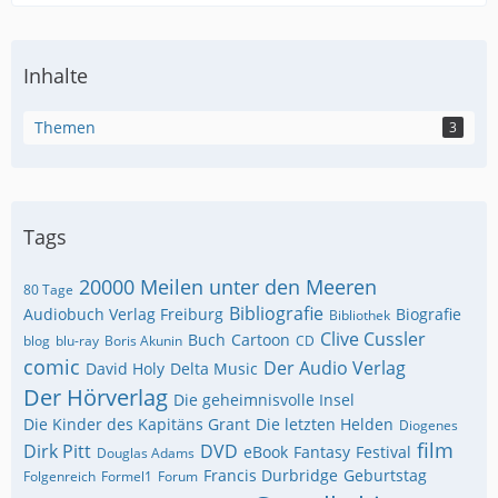
Inhalte
Themen
3
Tags
20000 Meilen unter den Meeren
80 Tage
Bibliografie
Audiobuch Verlag Freiburg
Biografie
Bibliothek
Clive Cussler
Buch
Cartoon
blog
blu-ray
Boris Akunin
CD
comic
Der Audio Verlag
David Holy
Delta Music
Der Hörverlag
Die geheimnisvolle Insel
Die Kinder des Kapitäns Grant
Die letzten Helden
Diogenes
film
Dirk Pitt
DVD
eBook
Fantasy
Festival
Douglas Adams
Francis Durbridge
Geburtstag
Folgenreich
Formel1
Forum