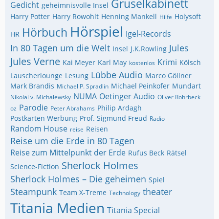
Gruselkabinett
Gedicht
geheimnisvolle Insel
Harry Potter
Harry Rowohlt
Henning Mankell
Holysoft
Hilfe
Hörspiel
Hörbuch
Igel-Records
HR
In 80 Tagen um die Welt
Jules
Insel
J.K.Rowling
Jules Verne
Krimi
Kai Meyer
Karl May
Kölsch
kostenlos
Lübbe Audio
Lauscherlounge
Lesung
Marco Göllner
Mark Brandis
Michael Peinkofer
Mundart
Michael P. Spradlin
NUMA
Oetinger Audio
Nikolai v. Michalewsky
Oliver Rohrbeck
Parodie
Philip Ardagh
oz
Peter Abrahams
Postkarten Werbung
Prof. Sigmund Freud
Radio
Random House
Reisen
reise
Reise um die Erde in 80 Tagen
Reise zum Mittelpunkt der Erde
Rufus Beck
Rätsel
Sherlock Holmes
Science-Fiction
Sherlock Holmes – Die geheimen
Spiel
Steampunk
theater
Team X-Treme
Technology
Titania Medien
Titania Special