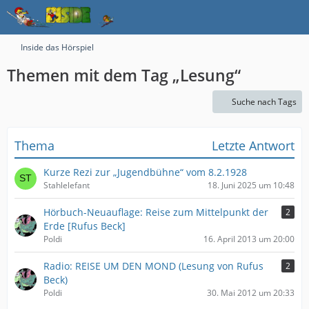
Inside das Hörspiel
Themen mit dem Tag „Lesung“
Suche nach Tags
Thema
Letzte Antwort
Kurze Rezi zur „Jugendbühne“ vom 8.2.1928
Stahlelefant
18. Juni 2025 um 10:48
Hörbuch-Neuauflage: Reise zum Mittelpunkt der
2
Erde [Rufus Beck]
Poldi
16. April 2013 um 20:00
Radio: REISE UM DEN MOND (Lesung von Rufus
2
Beck)
Poldi
30. Mai 2012 um 20:33