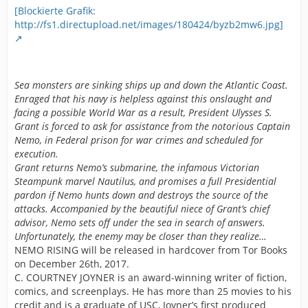
[Blockierte Grafik:
http://fs1.directupload.net/images/180424/byzb2mw6.jpg]
Sea monsters are sinking ships up and down the Atlantic Coast.
Enraged that his navy is helpless against this onslaught and
facing a possible World War as a result, President Ulysses S.
Grant is forced to ask for assistance from the notorious Captain
Nemo, in Federal prison for war crimes and scheduled for
execution.
Grant returns Nemo’s submarine, the infamous Victorian
Steampunk marvel Nautilus, and promises a full Presidential
pardon if Nemo hunts down and destroys the source of the
attacks. Accompanied by the beautiful niece of Grant’s chief
advisor, Nemo sets off under the sea in search of answers.
Unfortunately, the enemy may be closer than they realize…
NEMO RISING will be released in hardcover from Tor Books
on December 26th, 2017.
C. COURTNEY JOYNER is an award-winning writer of fiction,
comics, and screenplays. He has more than 25 movies to his
credit and is a graduate of USC, Joyner’s first produced