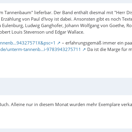
m Tannenbaum" lieferbar. Der Band enthält diesmal mit "Herr Dis
Erzählung von Paul d'Ivoy ist dabei. Ansonsten gibt es noch Te
zu Eulenburg, Ludwig Ganghofer, Johann Wolfgang von Goethe, Robe
obert Louis Stevenson und Edgar Wallace.
Tannenb…94327571X&psc=1
– erfahrungsgemäß immer ein paar 
d.de/unterm-tannenb…i-9783943275711
Da ist die Marge für m
 Buch. Alleine nur in diesem Monat wurden mehr Exemplare verkau