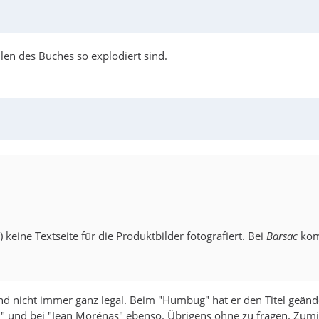
len des Buches so explodiert sind.
?) keine Textseite für die Produktbilder fotografiert. Bei
Barsac
komm
sind nicht immer ganz legal. Beim "Humbug" hat er den Titel geä
n" und bei "Jean Morénas" ebenso. Übrigens ohne zu fragen. Zumin